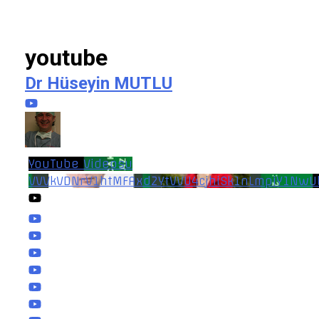
youtube
Dr Hüseyin MUTLU
YouTube Videosu
VVVkVDNrV1htMFAxd2YtVVU4cjhiSk1nLmpiY1NwU