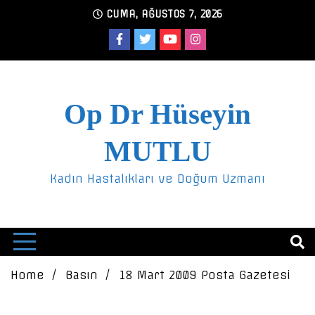
Skip
CUMA, AĞUSTOS 7, 2026
to
content
Op Dr Hüseyin
MUTLU
Kadın Hastalıkları ve Doğum Uzmanı
Home
Basın
18 Mart 2009 Posta Gazetesi