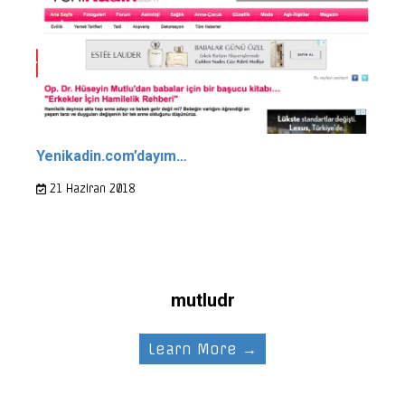
Yenikadin.com’dayım…
21 Haziran 2018
mutludr
Learn More →