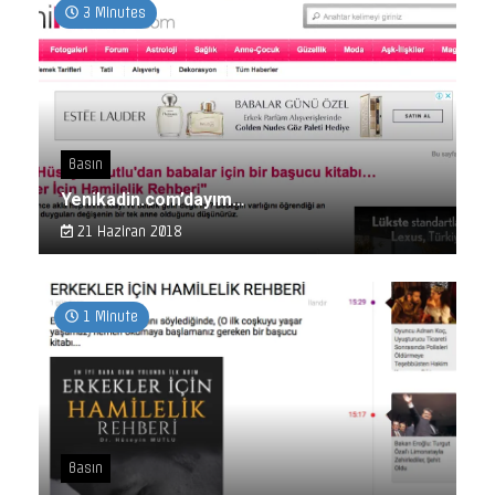
3 Minutes
Basın
Yenikadin.com’dayım…
21 Haziran 2018
1 Minute
Basın