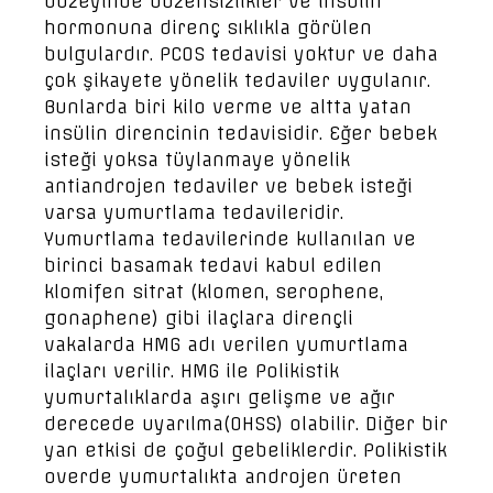
düzeyinde düzensizlikler ve insülin
hormonuna direnç sıklıkla görülen
bulgulardır. PCOS tedavisi yoktur ve daha
çok şikayete yönelik tedaviler uygulanır.
Bunlarda biri kilo verme ve altta yatan
insülin direncinin tedavisidir. Eğer bebek
isteği yoksa tüylanmaye yönelik
antiandrojen tedaviler ve bebek isteği
varsa yumurtlama tedavileridir.
Yumurtlama tedavilerinde kullanılan ve
birinci basamak tedavi kabul edilen
klomifen sitrat (klomen, serophene,
gonaphene) gibi ilaçlara dirençli
vakalarda HMG adı verilen yumurtlama
ilaçları verilir. HMG ile Polikistik
yumurtalıklarda aşırı gelişme ve ağır
derecede uyarılma(OHSS) olabilir. Diğer bir
yan etkisi de çoğul gebeliklerdir. Polikistik
overde yumurtalıkta androjen üreten