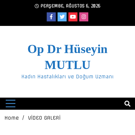
Skip
PERŞEMBE, AĞUSTOS 6, 2026
to
content
Op Dr Hüseyin
MUTLU
Kadın Hastalıkları ve Doğum Uzmanı
Home
VİDEO GALERİ