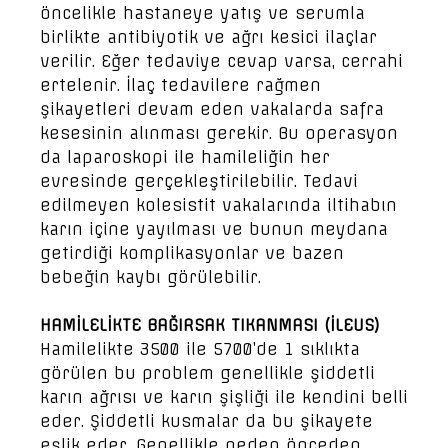
öncelikle hastaneye yatış ve serumla
birlikte antibiyotik ve ağrı kesici ilaçlar
verilir. Eğer tedaviye cevap varsa, cerrahi
ertelenir. İlaç tedavilere rağmen
şikayetleri devam eden vakalarda safra
kesesinin alınması gerekir. Bu operasyon
da laparoskopi ile hamileliğin her
evresinde gerçekleştirilebilir. Tedavi
edilmeyen kolesistit vakalarında iltihabın
karın içine yayılması ve bunun meydana
getirdiği komplikasyonlar ve bazen
bebeğin kaybı görülebilir.
HAMİLELİKTE BAĞIRSAK TIKANMASI (İLEUS)
Hamilelikte 3500 ile 5700’de 1 sıklıkta
görülen bu problem genellikle şiddetli
karın ağrısı ve karın şişliği ile kendini belli
eder. Şiddetli kusmalar da bu şikayete
eşlik eder. Genellikle neden önceden