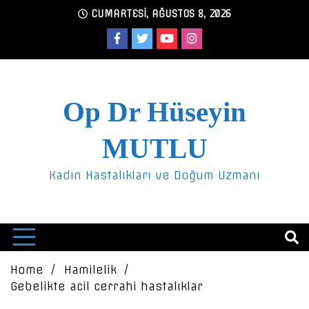
Skip
CUMARTESI, AĞUSTOS 8, 2026
to
content
Op Dr Hüseyin
MUTLU
Kadın Hastalıkları ve Doğum Uzmanı
Home
Hamilelik
Gebelikte acil cerrahi hastalıklar