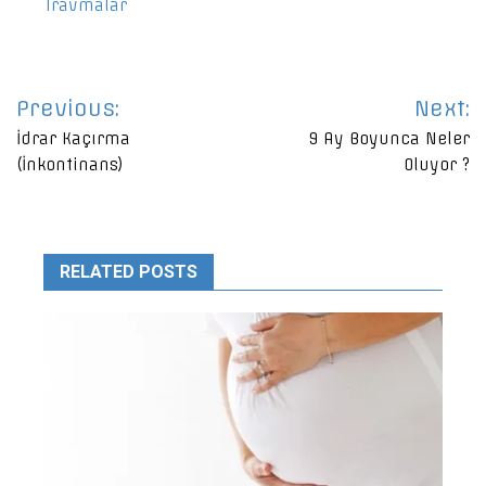
Travmalar
Yazı
Previous:
Next:
gezinmesi
İdrar Kaçırma
9 Ay Boyunca Neler
(İnkontinans)
Oluyor ?
RELATED POSTS