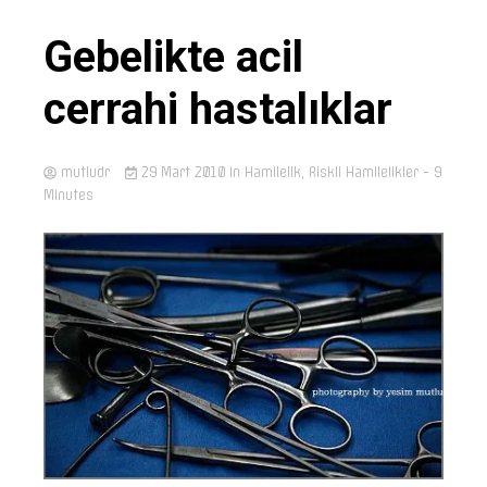
Gebelikte acil
cerrahi hastalıklar
mutludr
29 Mart 2010
in
Hamilelik
,
Riskli Hamilelikler
- 9
Minutes