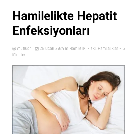
Hamilelikte Hepatit
Enfeksiyonları
mutludr
26 Ocak 2024
in
Hamilelik
,
Riskli Hamilelikler
- 6
Minutes