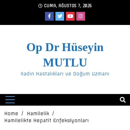
Skip
CUMA, AĞUSTOS 7, 2026
to
content
Op Dr Hüseyin
MUTLU
Kadın Hastalıkları ve Doğum Uzmanı
Home
Hamilelik
Hamilelikte Hepatit Enfeksiyonları