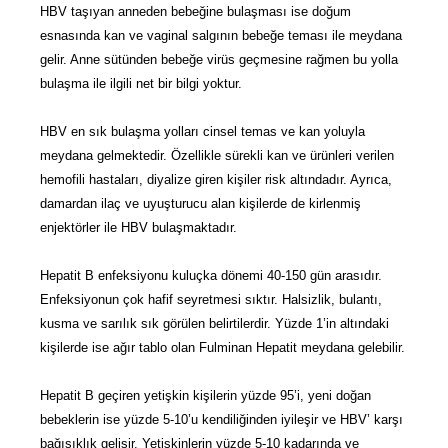
HBV taşıyan anneden bebeğine bulaşması ise doğum
esnasında kan ve vaginal salgının bebeğe teması ile meydana
gelir. Anne sütünden bebeğe virüs geçmesine rağmen bu yolla
bulaşma ile ilgili net bir bilgi yoktur.
HBV en sık bulaşma yolları cinsel temas ve kan yoluyla
meydana gelmektedir. Özellikle sürekli kan ve ürünleri verilen
hemofili hastaları, diyalize giren kişiler risk altındadır. Ayrıca,
damardan ilaç ve uyuşturucu alan kişilerde de kirlenmiş
enjektörler ile HBV bulaşmaktadır.
Hepatit B enfeksiyonu kuluçka dönemi 40-150 gün arasıdır.
Enfeksiyonun çok hafif seyretmesi sıktır. Halsizlik, bulantı,
kusma ve sarılık sık görülen belirtilerdir. Yüzde 1’in altındaki
kişilerde ise ağır tablo olan Fulminan Hepatit meydana gelebilir.
Hepatit B geçiren yetişkin kişilerin yüzde 95’i, yeni doğan
bebeklerin ise yüzde 5-10’u kendiliğinden iyileşir ve HBV’ karşı
bağışıklık gelişir. Yetişkinlerin yüzde 5-10 kadarında ve