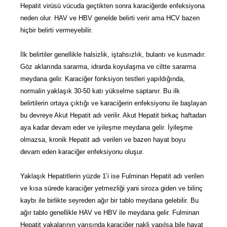
Hepatit virüsü vücuda geçtikten sonra karaciğerde enfeksiyona
neden olur. HAV ve HBV genelde belirti verir ama HCV bazen
hiçbir belirti vermeyebilir.
İlk belirtiler genellikle halsizlik, iştahsızlık, bulantı ve kusmadır.
Göz aklarında sararma, idrarda koyulaşma ve ciltte sararma
meydana gelir. Karaciğer fonksiyon testleri yapıldığında,
normalin yaklaşık 30-50 katı yükselme saptanır. Bu ilk
belirtilerin ortaya çıktığı ve karaciğerin enfeksiyonu ile başlayan
bu devreye Akut Hepatit adı verilir. Akut Hepatit birkaç haftadan
aya kadar devam eder ve iyileşme meydana gelir. İyileşme
olmazsa, kronik Hepatit adı verilen ve bazen hayat boyu
devam eden karaciğer enfeksiyonu oluşur.
Yaklaşık Hepatitlerin yüzde 1’i ise Fulminan Hepatit adı verilen
ve kısa sürede karaciğer yetmezliği yani siroza giden ve bilinç
kaybı ile birlikte seyreden ağır bir tablo meydana gelebilir. Bu
ağır tablo genellikle HAV ve HBV ile meydana gelir. Fulminan
Hepatit vakalarının yarısında karaciğer nakli yapılsa bile hayat