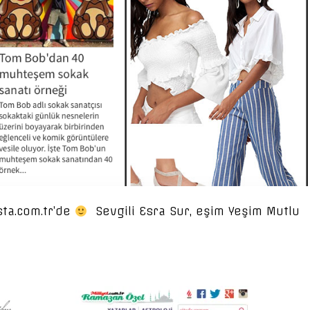
sta.com.tr’de
Sevgili Esra Sur, eşim Yeşim Mutlu