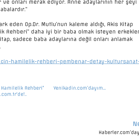
or ve onları merak ediyor. Anne adaylarının her şeyi
abalardır.”
fark eden Op.Dr. Mutlu’nun kaleme aldığı, Akis Kitap
lik Rehberi” daha iyi bir baba olmak isteyen erkekle
Kitap, sadece baba adaylarına değil onları anlamak
.
r-icin-hamilelik-rehberi-pembenar-detay-kultursanat
n Hamilelik Rehberi”
Yenikadin.com’dayım…
com.tr’de!..
N
Haberler.com’da