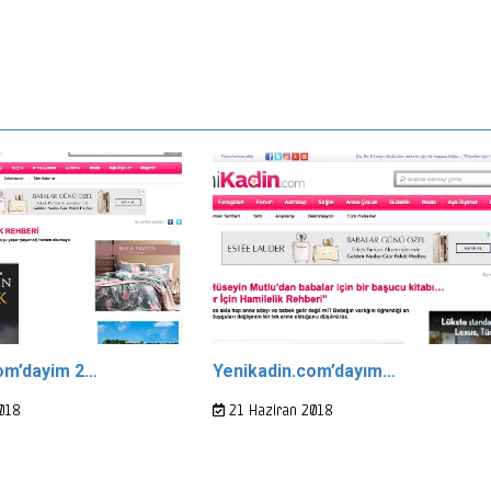
om’dayim 2…
Yenikadin.com’dayım…
018
21 Haziran 2018