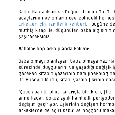
Kadın Hastalıkları ve Doğum Uzmanı Op. Dr.
adaylarının ve onların çevresindeki herkesin 
Erkekler İçin Hamilelik Rehberi
… Bugüne değ
müthiş kitap ile, düşünülen baba algısının
şaşıracaksınız.
Babalar hep arka planda kalıyor
Baba olmayı planlayan, baba olmaya hazırla
sürecinde duygularını ve yaşadığı değişikl
gereken kitabın yazarının hem jinekolog hem 
Dr. Hüseyin Mutlu, kitabı yazma fikrinin nas
“Çocuk sahibi olma kararıyla birlikte, çiftl
anne kadar, dokuz aylık hamilelik periyod
değişim geçiriyor. Eşlerinin değişen hormo
erkeklerde de aşırı sabır ve hoşgörü meka