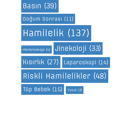
Basın
(39)
Doğum Sonrası
(11)
Hamilelik
(137)
Jinekoloji
(33)
Histeroskopi
(4)
Kısırlık
(27)
Laparoskopi
(14)
Riskli Hamilelikler
(48)
Tüp Bebek
(15)
Yasal
(3)