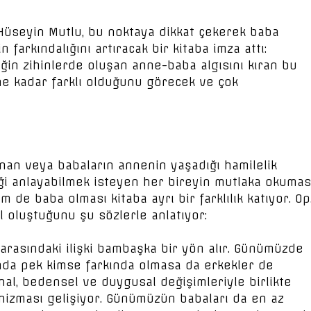
 Hüseyin Mutlu, bu noktaya dikkat çekerek baba
farkındalığını artıracak bir kitaba imza attı:
in zihinlerde oluşan anne-baba algısını kıran bu
 ne kadar farklı olduğunu görecek ve çok
nan veya babaların annenin yaşadığı hamilelik
iği anlayabilmek isteyen her bireyin mutlaka okumas
de baba olması kitaba ayrı bir farklılık katıyor. Op
ıl oluştuğunu şu sözlerle anlatıyor:
er arasındaki ilişki bambaşka bir yön alır. Günümüzde
unda pek kimse farkında olmasa da erkekler de
nal, bedensel ve duygusal değişimleriyle birlikte
nizması gelişiyor. Günümüzün babaları da en az