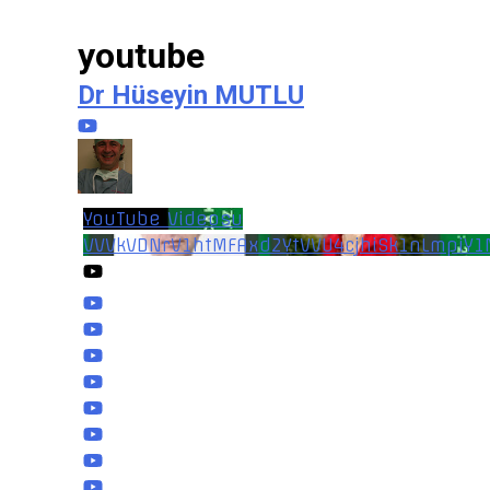
youtube
Dr Hüseyin MUTLU
YouTube Videosu
VVVkVDNrV1htMFAxd2YtVVU4cjhiSk1nLmpiY