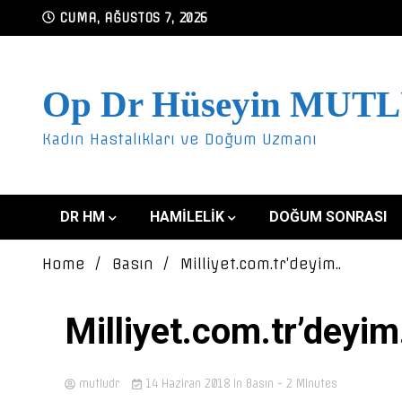
Skip
CUMA, AĞUSTOS 7, 2026
to
content
Op Dr Hüseyin MUT
Kadın Hastalıkları ve Doğum Uzmanı
DR HM
HAMILELIK
DOĞUM SONRASI
Home
Basın
Milliyet.com.tr’deyim..
Milliyet.com.tr’deyim
mutludr
14 Haziran 2018
in
Basın
- 2 Minutes