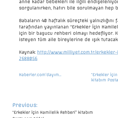
anne kadar bebekleri ile ilgili endişeleniy
sorgulanırken, hatırı bile sorulmayan hep b
Babaların 40 haftalık süreçteki yalnızlığını 
tarafından yayınlanan “Erkekler İçin Hamile
için bir başucu rehberi olmayı hedefliyor. 
isteyen tüm aile bireylerine de ışık tutacak
Kaynak:
http://www.milliyet.com.tr/erkekle
2688056
Haberler.com’dayım…
“Erkekler İçi
kitabım Posta.
Yazı
Previous:
gezinmesi
“Erkekler İçin Hamilelik Rehberi” kitabım