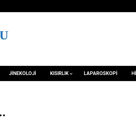
LU
JINEKOLOJI
KISIRLIK
LAPAROSKOPI
H
..