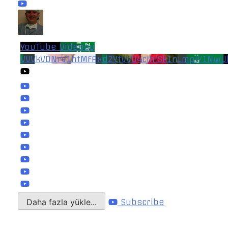
YouTube Videosu
VVVkVDNrV1htMFAxd2YtVVU4cjhiSk1nLmpiY1NwU
Daha fazla yükle...
Subscribe