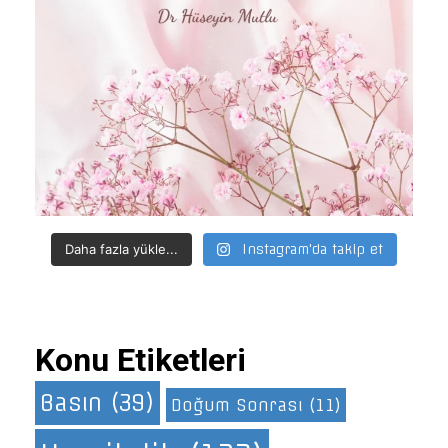
Daha fazla yükle...
Instagram'da takip et
Konu Etiketleri
Basın
(39)
Doğum Sonrası
(11)