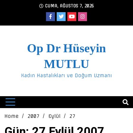
Skip
CUMA, AĞUSTOS 7, 2026
to
content
Op Dr Hüseyin
MUTLU
Kadın Hastalıkları ve Doğum Uzmanı
Home
2007
Eylül
27
Gün: 27 Eylül 2007