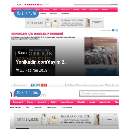
1 Minute
Basın
Yenikadin.com’dayim 2…
21 Haziran 2018
3 Minutes