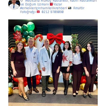
Medicana Ataköy Hastanesi, Kadın Hastalıkları
ve Doğum Uzmanı
Yazar
#erkekleriçinhamilelikrehberi
Amatör
Fotoğrafçı
0212 9709090