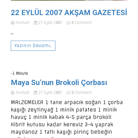
22 EYLÜL 2007 AKŞAM GAZETESİ
on
mutludr
27 Eylül 2007
0 Comment
22
...
EYLÜL
2007
AKŞAM
Yazının Devamı..
GAZETESİ
-1 Minute
Maya Su’nun Brokoli Çorbası
on
mutludr
27 Eylül 2007
0 Comment
Maya
MALZEMELER 1 tane arpacık soğan 1 çorba
Su’nun
kaşığı zeytinyağ 1 minik patates 1 minik
Brokoli
Çorbası
havuç 1 minik kabak 4-5 parça brokoli
Kibrit kutusu kadar kereviz 3-4 yaprak
maydanoz 1 tatlı kaşığı pirinç bebeğin