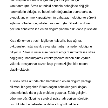
davranışları arasında doğrudan yakın ilişki olduğu
kanıtlanmıştır. Stres altındaki annenin bebeğinde değişik
hareketlerin olduğu, bu bebeklerin doğumdan sonra daha az
uyudukları, emme kapasitelerinin daha zayıf olduğu ve sürekli
ağlama nöbetleri geçirdikleri saptanmıştır. Stresli bir dönem
geçiren annelerde ise erken doğum yapma riski daha yüksektir.
Kısa dönemde stresin kişilerde halsizlik, baş ağrısı,
uykusuzluk, iştahsızlık veya iştah artışına neden olduğunu
biliyoruz. Stresin uzun süre devam ettiği durumlarda ise stres
bağışıklığı baskılayarak enfeksiyonlara neden olur. Ayrıca
yüksek tansiyon ve bazen kalp yetersizliğine bile neden
olabilmektedir.
Yüksek stres altında olan hamilelerin erken doğum yaptığı
bilimsel bir gerçektir. Erken doğan bebekler, yeni doğan
dönemlerinde daha çok problem yaşarlar. Zekâ gelişimi,
öğrenme güçlükleri ile serebral palsy adı verilen nörolojik
bozukluklar bu bebeklerde daha sık görülmektedir.