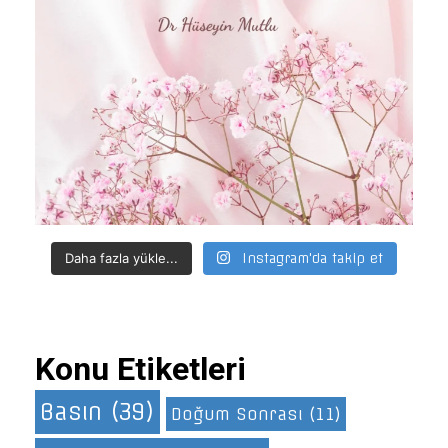
Daha fazla yükle...
Instagram'da takip et
Konu Etiketleri
Basın
(39)
Doğum Sonrası
(11)