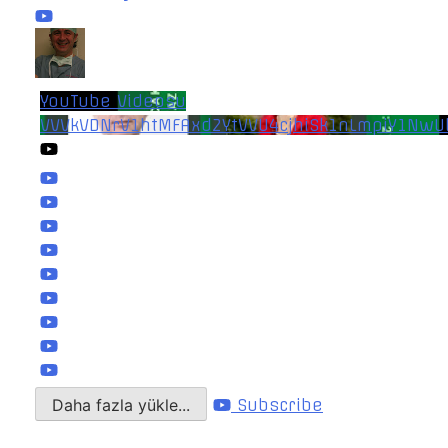
YouTube Videosu
VVVkVDNrV1htMFAxd2YtVVU4cjhiSk1nLmpiY1NwU
Daha fazla yükle...
Subscribe