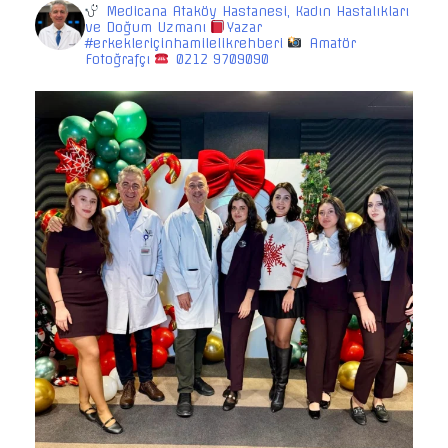
Medicana Ataköy Hastanesi, Kadın Hastalıkları
ve Doğum Uzmanı
Yazar
#erkekleriçinhamilelikrehberi
Amatör
Fotoğrafçı
0212 9709090