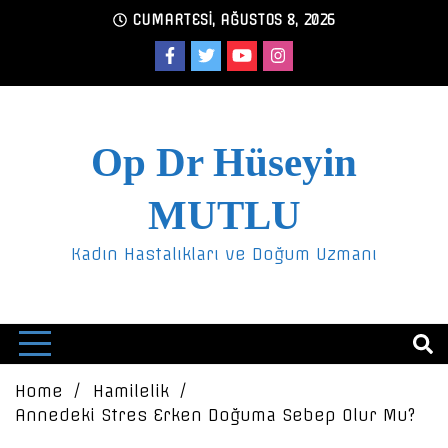
Skip
CUMARTESI, AĞUSTOS 8, 2026
to
content
Op Dr Hüseyin
MUTLU
Kadın Hastalıkları ve Doğum Uzmanı
Home
Hamilelik
Annedeki Stres Erken Doğuma Sebep Olur Mu?