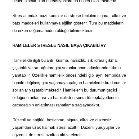
neden olacak olan enfeksiyonlara da neden olabilmektedir.
Stres altındaki bazı kadınlar da strese tepkileri sigara, alkol ve
bazı maddeleri kullanmaya eğilim gösterir. Tüm bu maddelerin
de erken doğuma neden olduğu bilinmektedir.
HAMİLELER STRESLE NASIL BAŞA ÇIKABİLİR?
Hamilelikle ilgili bulantı, kusma, halsizlik, sık idrara çıkma,
şişkinlik ve sırt ağrıları gibi sorunlar anne adaylarında sıkıntı
yaratabilir. Özellikle hamilelik öncesindeki gibi aynı tempoda ve
hamile değilmiş gibi yaşamaya çalışan hamilelerde bu durumlar
zor anlar yaşatabilmektedir. Hamilelerin bu durumun geçici
olduğunu anlaması ve hamilelikten sonra tüm şikâyetlerinin
geçeceğinin anlatılması rahatlama sağlayacaktır.
Düzenli ve sağlıklı beslenme, sigara, alkol ve düzensiz
yaşamdan uzak kalmak stresi azaltır. Düzenli yürüyüşler ve
egzersiz de stresi azaltan aktivitelerdir.