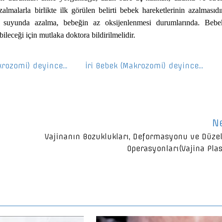
lmalarla birlikte ilk görülen belirti bebek hareketlerinin azalmasıdır
ek suyunda azalma, bebeğin az oksijenlenmesi durumlarında. Bebe
ileceği için mutlaka doktora bildirilmelidir.
akrozomi) deyince…
İri Bebek (Makrozomi) deyince…
N
Vajinanın Bozuklukları, Deformasyonu ve Düze
Operasyonları(Vajina Plas