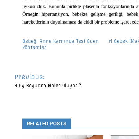
uykusuzluk. Bununla birlikte plasenta fonksiyonlarında aza
Örneğin hipertansiyon, bebekte gelişme geriliği, beb
hareketlerinin duyulmaması da ciddi bir probleme işaret edeb
Bebeği Anne Karnında Test Eden
İri Bebek (M
Yöntemler
Yazı
Previous:
gezinmesi
9 Ay Boyunca Neler Oluyor ?
RELATED POSTS