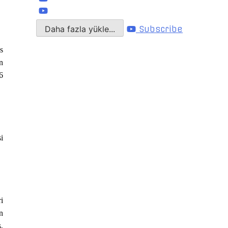
Daha fazla yükle...
Subscribe
s
n
6
i
i
n
,