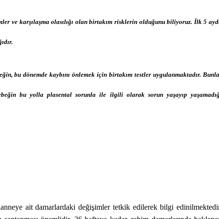
er ve karşılaşma olasılığı olan birtakım risklerin olduğunu biliyoruz. İlk 5 ay
ıdır.
eğin, bu dönemde kaybını önlemek için birtakım testler uygulanmaktadır. Bunl
 bebeğin bu yolla plasental sorunla ile ilgili olarak sorun yaşayıp yaşamadı
neye ait damarlardaki değişimler tetkik edilerek bilgi edinilmektedir