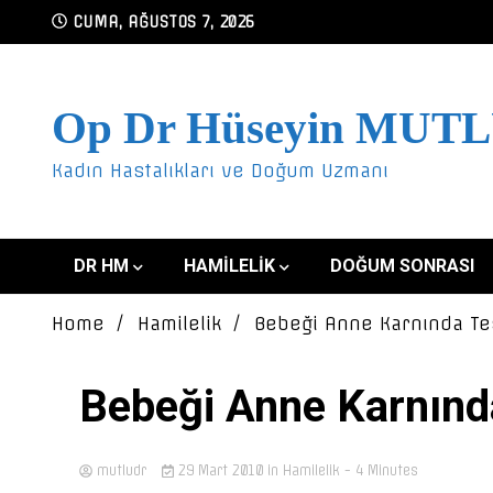
Skip
CUMA, AĞUSTOS 7, 2026
to
content
Op Dr Hüseyin MUT
Kadın Hastalıkları ve Doğum Uzmanı
DR HM
HAMILELIK
DOĞUM SONRASI
Home
Hamilelik
Bebeği Anne Karnında Te
Bebeği Anne Karnınd
mutludr
29 Mart 2010
in
Hamilelik
- 4 Minutes