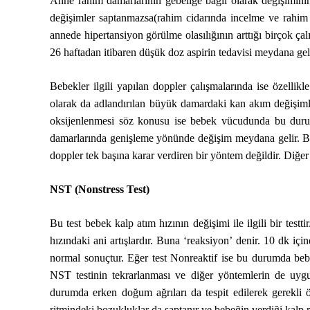
Anne rahim damarlarının gebeliğe bağlı olarak değişimini
değişimler saptanmazsa(rahim cidarında incelme ve rahim 
annede hipertansiyon görülme olasılığının arttığı birçok ç
26 haftadan itibaren düşük doz aspirin tedavisi meydana ge
Bebekler ilgili yapılan doppler çalışmalarında ise özelli
olarak da adlandırılan büyük damardaki kan akım değişimle
oksijenlenmesi söz konusu ise bebek vücudunda bu dur
damarlarında genişleme yönünde değişim meydana gelir. Bu 
doppler tek başına karar verdiren bir yöntem değildir. Diğe
NST (Nonstress Test)
Bu test bebek kalp atım hızının değişimi ile ilgili bir test
hızındaki ani artışlardır. Buna ‘reaksiyon’ denir. 10 dk içi
normal sonuçtur. Eğer test Nonreaktif ise bu durumda bebe
NST testinin tekrarlanması ve diğer yöntemlerin de uyg
durumda erken doğum ağrıları da tespit edilerek gerekli 
ritmindeki bozukluklar da saptanır ve bebeğin verdiği kalp ri