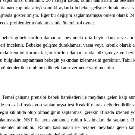
n saptanması önemlidir. 26 haftaya kadar, rahim damarlarında beklene
damarı çapında artış) sonraki aylarda bebekte gelişme duraklaması v
alışmada gösterilmiştir. Eğer bu değişim sağlanmamışsa önlem olarak 24
lecek problemlerin önlenmesinde önemli rol oynar.
kle bebek göbek kordon damarları, beyindeki orta beyin damarı ve aort
ri incelenir. Bebekte gelişme duraklaması varsa veya kronik olarak a
umda kendini korumak için kordon damarlarında büzüşmeye ve beyi
bulguları saptanması bebeğin yakından izlenmesini gerektirir. Tabii k
r yöntemler ile kombine edilerek karar vermede yardımcı olur.
tir. Temel çalışma prensibi bebek hareketleri ile meydana gelen kalp atı
nde en az iki reaksiyon saptanmışsa test Reaktif olarak değerlendirilir v
ğin sıkıntıda olup olmadığının saptanması gerekir. Burada izlenen yo
ulanmasıdır. NST ile aynı zamanda rahim kasılmaları da saptanır. B
önlemler alınabilir. Rahim kasılmaları ile beraber meydana gelen kal
tim hızına göre olan cevabı değerlendirilebilir.