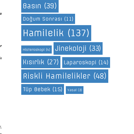
Basın
(39)
da
Doğum Sonrası
(11)
Hamilelik
(137)
ar
Jinekoloji
(33)
Histeroskopi
(4)
ğı
Kısırlık
(27)
Laparoskopi
(14)
Riskli Hamilelikler
(48)
Tüp Bebek
(15)
Yasal
(3)
.