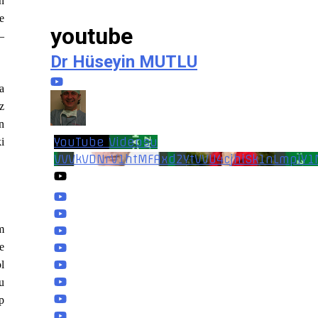
n
e
youtube
–
Dr Hüseyin MUTLU
a
z
n
YouTube Videosu
i
VVVkVDNrV1htMFAxd2YtVVU4cjhiSk1nLmpiY
m
e
l
u
p