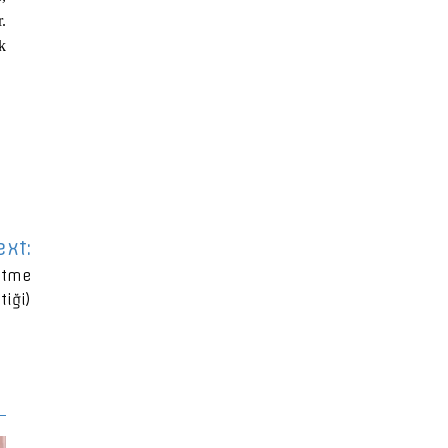
.
k
ext:
ltme
tiği)