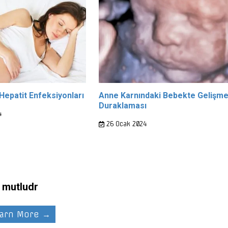
Hepatit Enfeksiyonları
Anne Karnındaki Bebekte Gelişm
Duraklaması
4
26 Ocak 2024
mutludr
arn More →