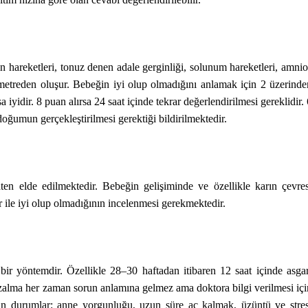
in hareketleri, tonuz denen adale gerginliği, solunum hareketleri, amnio
metreden oluşur. Bebeğin iyi olup olmadığını anlamak için 2 üzerinde
yidir. 8 puan alırsa 24 saat içinde tekrar değerlendirilmesi gereklidir. 
doğumun gerçekleştirilmesi gerektiği bildirilmektedir.
aten elde edilmektedir. Bebeğin gelişiminde ve özellikle karın çevres
 ile iyi olup olmadığının incelenmesi gerekmektedir.
ir yöntemdir. Özellikle 28–30 haftadan itibaren 12 saat içinde asgar
azalma her zaman sorun anlamına gelmez ama doktora bilgi verilmesi içi
olan durumlar: anne yorgunluğu, uzun süre aç kalmak, üzüntü ve stres