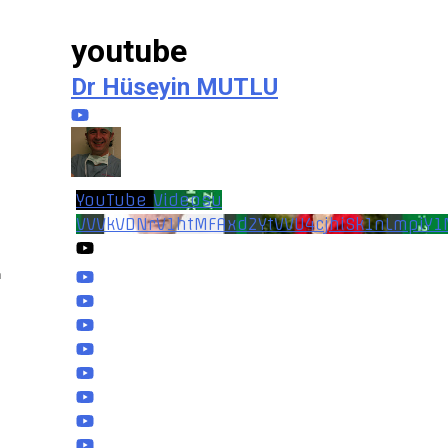
youtube
Dr Hüseyin MUTLU
YouTube Videosu
VVVkVDNrV1htMFAxd2YtVVU4cjhiSk1nLmpiY
n