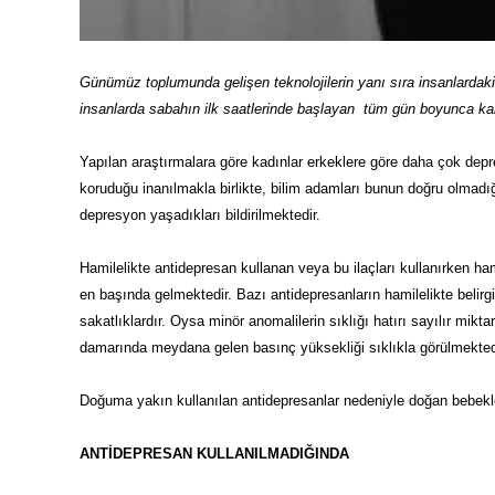
Günümüz toplumunda gelişen teknolojilerin yanı sıra insanlardaki
insanlarda sabahın ilk saatlerinde başlayan tüm gün boyunca karş
Yapılan araştırmalara göre kadınlar erkeklere göre daha çok dep
koruduğu inanılmakla birlikte, bilim adamları bunun doğru olmad
depresyon yaşadıkları bildirilmektedir.
Hamilelikte antidepresan kullanan veya bu ilaçları kullanırken h
en başında gelmektedir. Bazı antidepresanların hamilelikte belirg
sakatlıklardır. Oysa minör anomalilerin sıklığı hatırı sayılır miktar
damarında meydana gelen basınç yüksekliği sıklıkla görülmekted
Doğuma yakın kullanılan antidepresanlar nedeniyle doğan bebekle
ANTİDEPRESAN KULLANILMADIĞINDA