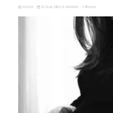
mutludr
26 Ocak 2024
in
Hamilelik
- 3 Minutes