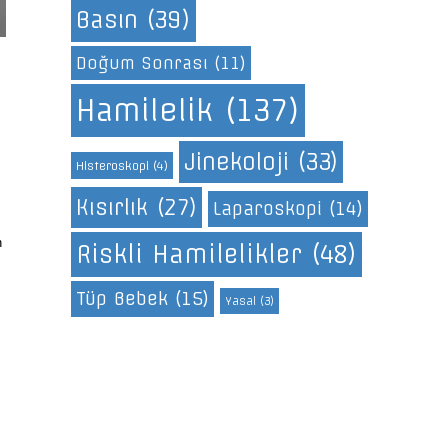
Basın
(39)
Doğum Sonrası
(11)
Hamilelik
(137)
Jinekoloji
(33)
Histeroskopi
(4)
Kısırlık
(27)
Laparoskopi
(14)
n
Riskli Hamilelikler
(48)
Tüp Bebek
(15)
Yasal
(3)