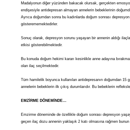
Madalyonun diğer yüzünden bakacak olursak, gerçekten emosyone
endişesiyle antidepresan almayan annelerin bebeklerinin doğumda
Ayrıca doğumdan sonra bu kadınlarda doğum sonrası depresyon da
gösterememektedirler.
Sonuç olarak, depresyon sorunu yaşayan bir annenin aldığı ilaç
etkisi gösterebilmektedir.
Bu konuda doğum hekimi kararı kesinlikle anne adayına bırakmaktad
olan ilaç seçilmektedir.
Tüm hamilelik boyunca kullanılan antidepresanın doğumdan 15 gü
annelerin bebeklerin ilk çıkış durumlarıdır. Bu bebeklerin refleksle
EMZİRME DÖNEMİNDE…
Emzirme döneminde de özellikle doğum sonrası depresyon yaşay
geçen ilaç dozu annenin yaklaşık 2 katı olmasına rağmen bunun 