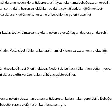
l durumu nedeniyle antidepresana ihtiyacı olan ama bebeğe zarar verebilir
n sonra daha huzursuz oldukları ve daha çok ağladıkları görülmektedir.
 daha sık görülmekte ve anneler bebeklerine yeteri kadar ilgi
lar kadar, tedavi olmazsa meydana gelen veya ağırlaşan depresyon da zehir
ır. Potansiyel riskler anlatılarak hamilelikte en az zarar verme olasılığı
n önce kesilmesi önerilmektedir. Nedeni de bu ilacı kullanırken doğum yapa
ri daha zayıftır ve özel bakıma ihtiyaç gösterebilirler.
an annelerin de zaman zaman antidepresan kullanmaları gerekebilir. Bebeğe
bebeğe zarar verdiği halen kanıtlanamamıştır.