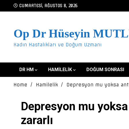
Skip
CUMARTESI, AĞUSTOS 8, 2026
to
content
Op Dr Hüseyin MUT
Kadın Hastalıkları ve Doğum Uzmanı
DR HM
HAMILELIK
DOĞUM SONRASI
Home
Hamilelik
Depresyon mu yoksa anti
Depresyon mu yoksa 
zararlı