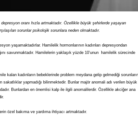
 depresyon oranı hızla artmaktadır. Özellikle büyük şehirlerde yaşayan
ılaşılan sorunlar psikolojik sorunlara neden olmaktadır.
resyon yaşamaktadırlar. Hamilelik hormonlarının kadınları depresyondan
ığını savunmaktadır. Hamilelerin yaklaşık yüzde 10’unun hamilelik sürecinde
amile kalan kadınların bebeklerinde problem meydana gelip gelmediği sorunları
in sakatlıklar yapmadığı bilinmektedir. Bunlar majör anomali adı verilen büyük
dadır. Bunlardan en önemlisi kalp ile ilgili anomalilerdir. Özellikle akciğer ana
ir.
rin özel bakıma ve yardıma ihtiyacı artmaktadır.