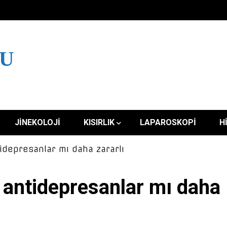
LU
JINEKOLOJI
KISIRLIK
LAPAROSKOPI
H
depresanlar mı daha zararlı
antidepresanlar mı daha