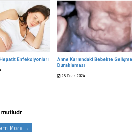
Hepatit Enfeksiyonları
Anne Karnındaki Bebekte Gelişm
Duraklaması
4
26 Ocak 2024
mutludr
arn More →