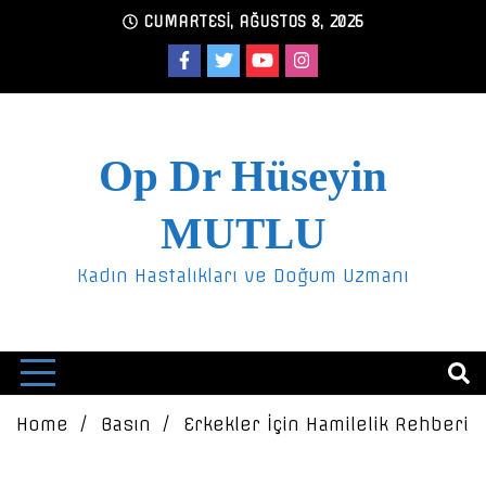
Skip
CUMARTESI, AĞUSTOS 8, 2026
to
content
Op Dr Hüseyin
MUTLU
Kadın Hastalıkları ve Doğum Uzmanı
Home
Basın
Erkekler İçin Hamilelik Rehberi