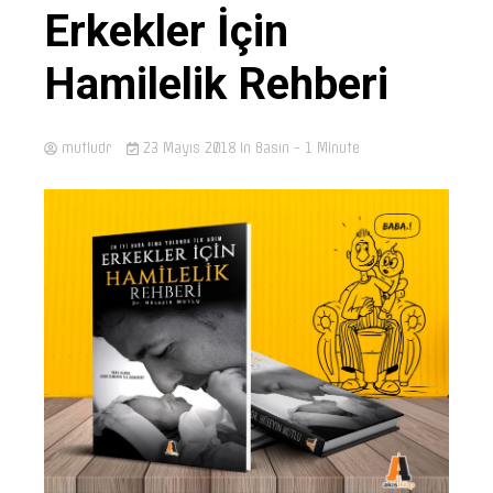
Erkekler İçin
Hamilelik Rehberi
mutludr
23 Mayıs 2018
in
Basın
- 1 Minute