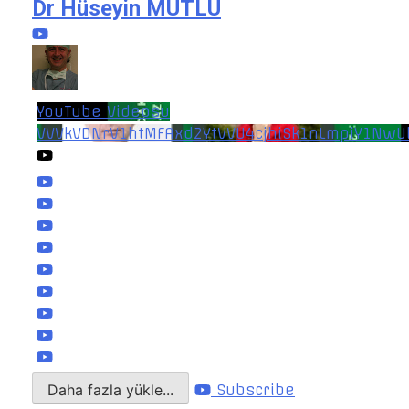
Dr Hüseyin MUTLU
YouTube Videosu
VVVkVDNrV1htMFAxd2YtVVU4cjhiSk1nLmpiY1NwU
Daha fazla yükle...
Subscribe