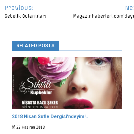
Yazı
Previous:
Ne
gezinmesi
Gebelik Bulantıları
Magazinhaberleri.com’day
RELATED POSTS
2018 Nisan Sufle Dergisi’ndeyim!..
22 Haziran 2018