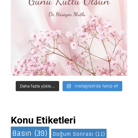
Daha fazla yükle...
Instagram'da takip et
Konu Etiketleri
Basın
(39)
Doğum Sonrası
(11)