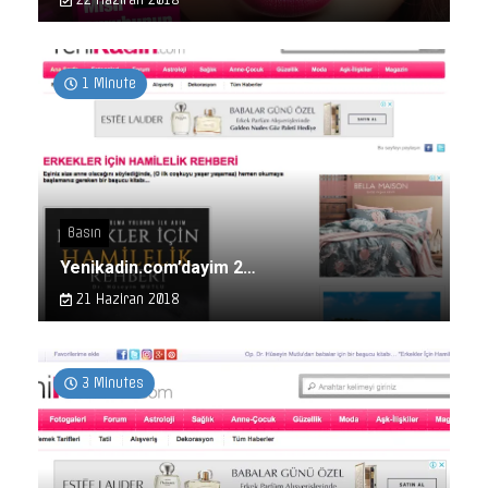
1 Minute
Basın
Yenikadin.com’dayim 2…
21 Haziran 2018
3 Minutes