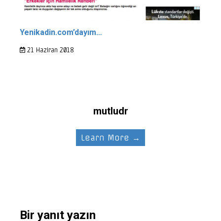
Yenikadin.com’dayım…
21 Haziran 2018
mutludr
Learn More →
Bir yanıt yazın