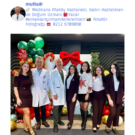
mutludr
Medicana Ataköy Hastanesi, Kadın Hastalıkları
ve Doğum Uzmanı
Yazar
#erkekleriçinhamilelikrehberi
Amatör
Fotoğrafçı
0212 9709090