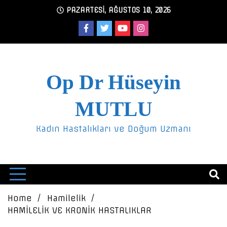
Skip
PAZARTESI, AĞUSTOS 10, 2026
to
content
Op Dr Hüseyin
MUTLU
Kadın Hastalıkları ve Doğum Uzmanı
Home
Hamilelik
HAMİLELİK VE KRONİK HASTALIKLAR