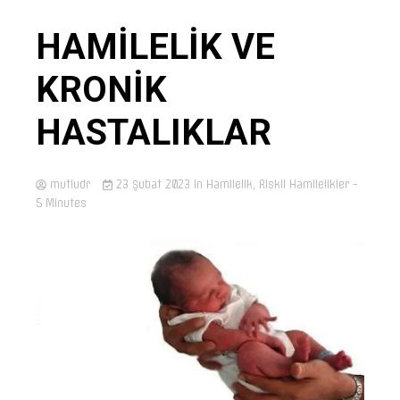
HAMİLELİK VE
KRONİK
HASTALIKLAR
mutludr
23 Şubat 2023
in
Hamilelik
,
Riskli Hamilelikler
-
5 Minutes