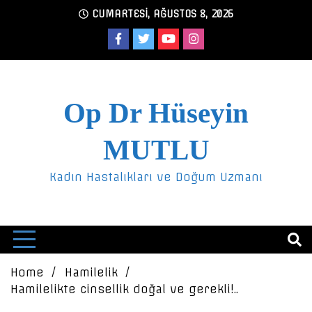
Skip
CUMARTESI, AĞUSTOS 8, 2026
to
content
Op Dr Hüseyin
MUTLU
Kadın Hastalıkları ve Doğum Uzmanı
Home
Hamilelik
Hamilelikte cinsellik doğal ve gerekli!..