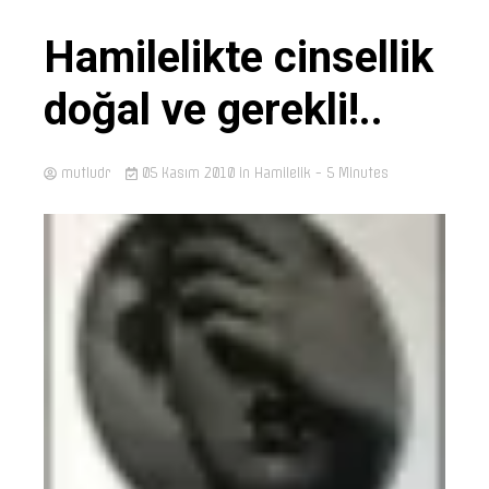
Hamilelikte cinsellik
doğal ve gerekli!..
mutludr
05 Kasım 2010
in
Hamilelik
- 5 Minutes