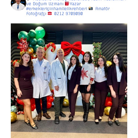
ve Doğum Uzmanı
Yazar
#erkekleriçinhamilelikrehberi
Amatör
Fotoğrafçı
0212 9709090