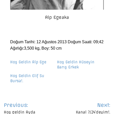
Alp Egeaka
Doğum Tarihi: 12 Ağustos 2013 Doğum Saati: 09;42
Ağırlığı:3,500 kg, Boy: 50 cm
Hoş Geldin Alp Ege
Hoş Geldin Hüseyin
Barış Erkek
Hoş Geldin Elif Su
Bursa!.
Yazı
Previous:
Next:
gezinmesi
Hoş geldin Ayda
Kanal 7/24’deyim!.