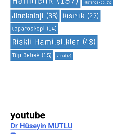
Hamilelik
(137)
Histeroskopi
(4)
Jinekoloji
(33)
Kısırlık
(27)
Laparoskopi
(14)
Riskli Hamilelikler
(48)
Tüp Bebek
(15)
Yasal
(3)
youtube
Dr Hüseyin MUTLU