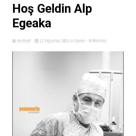
Hoş Geldin Alp
Egeaka
mutludr
12 Ağustos 2013
in Genel
- 0 Minutes