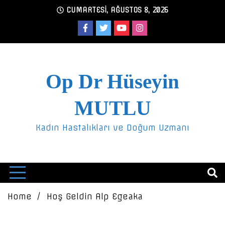
Skip
CUMARTESI, AĞUSTOS 8, 2026
to
content
Op Dr Hüseyin
MUTLU
Kadın Hastalıkları ve Doğum Uzmanı
Home
Hoş Geldin Alp Egeaka