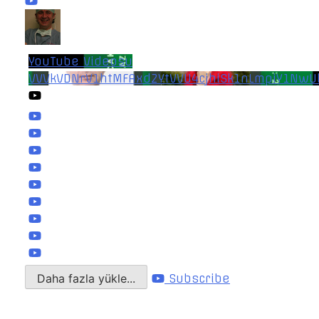
YouTube Videosu
VVVkVDNrV1htMFAxd2YtVVU4cjhiSk1nLmpiY1NwU
Daha fazla yükle...
Subscribe