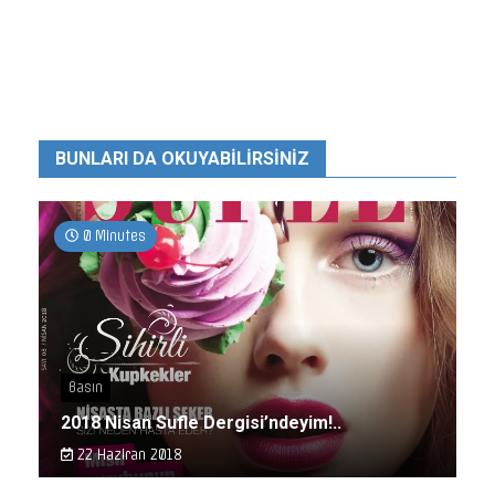
BUNLARI DA OKUYABILIRSINIZ
0 Minutes
Basın
2018 Nisan Sufle Dergisi’ndeyim!..
22 Haziran 2018