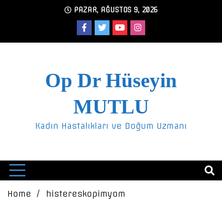
Skip
PAZAR, AĞUSTOS 9, 2026
to
content
Op Dr Hüseyin
MUTLU
Kadın Hastalıkları ve Doğum Uzmanı
Home
histereskopimyom