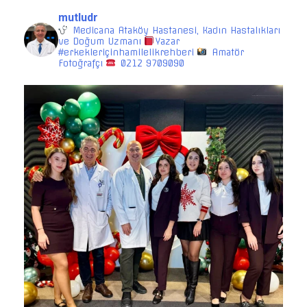
mutludr
Medicana Ataköy Hastanesi, Kadın Hastalıkları
ve Doğum Uzmanı
Yazar
#erkekleriçinhamilelikrehberi
Amatör
Fotoğrafçı
0212 9709090