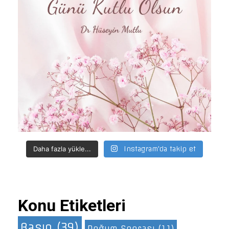
Daha fazla yükle...
Instagram'da takip et
Konu Etiketleri
Basın
(39)
Doğum Sonrası
(11)