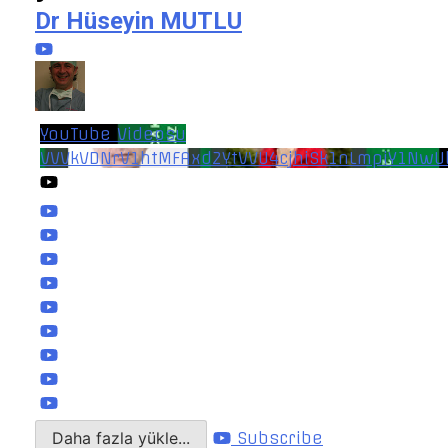
Dr Hüseyin MUTLU
YouTube Videosu
VVVkVDNrV1htMFAxd2YtVVU4cjhiSk1nLmpiY1NwU
Daha fazla yükle...
Subscribe