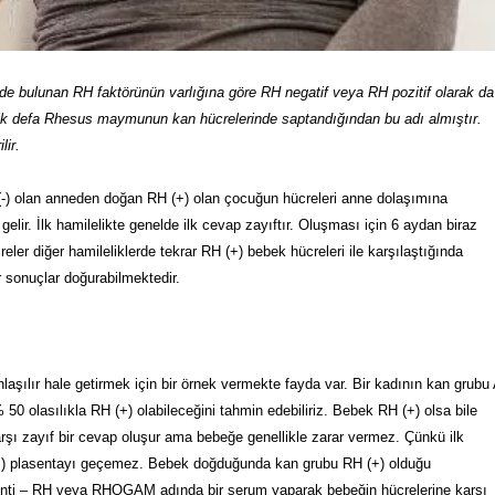
inde bulunan RH faktörünün varlığına göre RH negatif veya RH pozitif olarak da
ilk defa Rhesus maymunun kan hücrelerinde saptandığından bu adı almıştır.
lir.
(-) olan anneden doğan RH (+) olan çocuğun hücreleri anne dolaşımına
lir. İlk hamilelikte genelde ilk cevap zayıftır. Oluşması için 6 aydan biraz
ler diğer hamileliklerde tekrar RH (+) bebek hücreleri ile karşılaştığında
r sonuçlar doğurabilmektedir.
aşılır hale getirmek için bir örnek vermekte fayda var. Bir kadının kan grubu
50 olasılıkla RH (+) olabileceğini tahmin edebiliriz. Bebek RH (+) olsa bile
rşı zayıf bir cevap oluşur ama bebeğe genellikle zarar vermez. Çünkü ilk
M ) plasentayı geçemez. Bebek doğduğunda kan grubu RH (+) olduğu
 Anti – RH veya RHOGAM adında bir serum yaparak bebeğin hücrelerine karşı