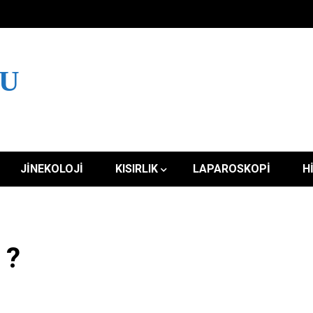
LU
JINEKOLOJI
KISIRLIK
LAPAROSKOPI
H
 ?