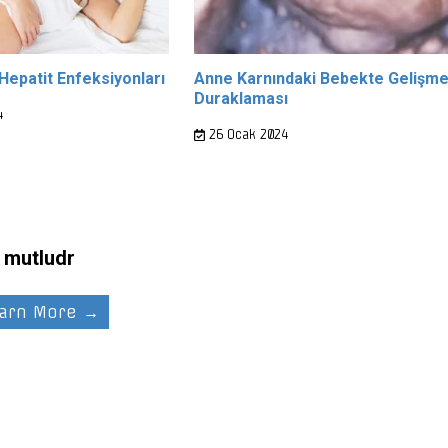
Hepatit Enfeksiyonları
Anne Karnındaki Bebekte Gelişm
Duraklaması
4
26 Ocak 2024
mutludr
arn More →