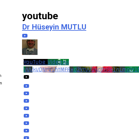
youtube
Dr Hüseyin MUTLU
YouTube Videosu
VVVkVDNrV1htMFAxd2YtVVU4cjhiSk1nLmpiY
n
n