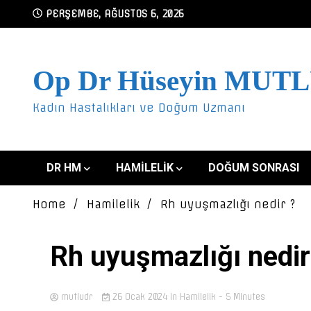
Skip
PERŞEMBE, AĞUSTOS 6, 2026
to
content
Op Dr Hüseyin MUT
Kadın Hastalıkları ve Doğum Uzmanı
DR HM
HAMILELIK
DOĞUM SONRASI
Home
Hamilelik
Rh uyuşmazlığı nedir ?
Rh uyuşmazlığı nedir
mutludr
26 Ocak 2024
in
Hamilelik
- 5 Minutes