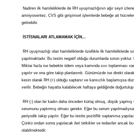
Nadiren ilk hamileliklerde de RH uyuşmazlığının ağır seyri izlen
amniyosentez, CVS gibi girişimsel işlemlerde bebeğe ait hücrele
getirebilir.
İSTİSNALARI ATLAMAMAK İÇİN…
RH uyuşmazlığı olan hamileliklerde özellikle ilk hamileliklerde s
yapılmaktadır. Bu testin negatif olduğu durumlarda sorun yoktur. E
Miktar fazla ise bebekte ödem veya karnında sıvı toplanması var mı
yapılır ve ona göre takip planlanırdı. Günümüzde ise direkt olar
kesin olarak RH (+) olduğu saptanır ve kansızlık başlamışsa dü
verilir. Bebeğin hayatta kalabilecek haftaya geldiğinde doğurtulup
RH (-) olan bir kadın daha önceden kürtaj olmuş, düşük yapmış
serumunu yaptırmış olması gerekir. Eğer bu serum yapılmadıysa h
periyodik takip yapılır. Eğer bu testte pozitiflik saptanırsa yapıl
Çünkü ondan sonra yapılacak ileri tetkikler ve tedaviler ancak bu
olabilmektedir.