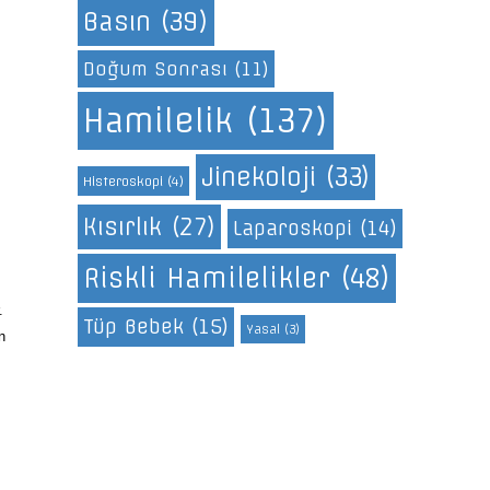
Basın
(39)
Doğum Sonrası
(11)
Hamilelik
(137)
Jinekoloji
(33)
Histeroskopi
(4)
Kısırlık
(27)
Laparoskopi
(14)
Riskli Hamilelikler
(48)
.
Tüp Bebek
(15)
Yasal
(3)
n
m