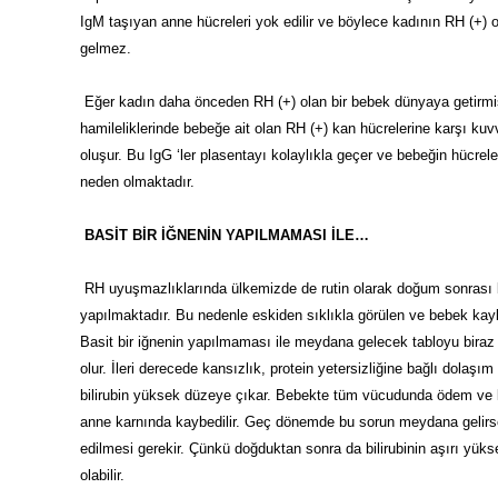
IgM taşıyan anne hücreleri yok edilir ve böylece kadının RH (+) 
gelmez.
Eğer kadın daha önceden RH (+) olan bir bebek dünyaya getir
hamileliklerinde bebeğe ait olan RH (+) kan hücrelerine karşı kuv
oluşur. Bu IgG ‘ler plasentayı kolaylıkla geçer ve bebeğin hücrele
neden olmaktadır.
BASİT BİR İĞNENİN YAPILMAMASI İLE…
RH uyuşmazlıklarında ülkemizde de rutin olarak doğum sonrası
yapılmaktadır. Bu nedenle eskiden sıklıkla görülen ve bebek ka
Basit bir iğnenin yapılmaması ile meydana gelecek tabloyu bira
olur. İleri derecede kansızlık, protein yetersizliğine bağlı dolaş
bilirubin yüksek düzeye çıkar. Bebekte tüm vücudunda ödem ve 
anne karnında kaybedilir. Geç dönemde bu sorun meydana gelirse
edilmesi gerekir. Çünkü doğduktan sonra da bilirubinin aşırı yüks
olabilir.