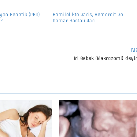
yon Genetik (PGD)
Hamilelikte Varis, Hemoroit ve
 ?
Damar Hastalıkları
N
İri Bebek (Makrozomi) deyi