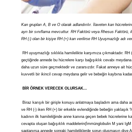
Kan grupları A, B ve O olarak adlandırılır. İlaveten kan hücreler
ayrı bir sınıflama mevcuttur. RH Faktörü veya Rhesus Faktörü, 
RH (-) olan bir kişiye RH (+) kan verilirse RH Uyuşmazlığı adı veri
RH uyuşmazlığı sıklıkla hamilelikte karşımıza çıkmaktadır. RH 
geçtiğinde annede bu hücrelere karşı bağışıklık cevabı meydana ge
daha uzun süre geçmektedir ve zararsızdır. Fakat anneye ait hücre
kuvvetli bir ikincil cevap meydana gelir ve bebeğin kaybına kada
BİR ÖRNEK VERECEK OLURSAK…
Biraz karışık bir girişle konuyu anlatmaya başladım ama daha anl
ve RH (-) iken RH (+) bir erkekle evlendiğinde bebeğin yaklaşık % 
kadının ilk hamileliğinde anne kanına geçen bebek hücrelerine ka
cevapta oluşan bağışıklık maddelerin(İmmünglobulin M yani Ig
saptanırsa annede sonraki hamileliklerde sorun oluşmasın diye