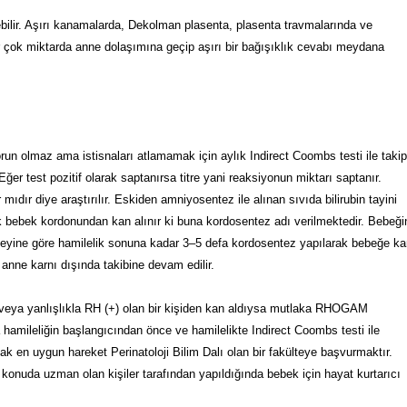
ebilir. Aşırı kanamalarda, Dekolman plasenta, plasenta travmalarında ve
r çok miktarda anne dolaşımına geçip aşırı bir bağışıklık cevabı meydana
orun olmaz ama istisnaları atlamamak için aylık Indirect Coombs testi ile takip
ğer test pozitif olarak saptanırsa titre yani reaksiyonun miktarı saptanır.
dır diye araştırılır. Eskiden amniyosentez ile alınan sıvıda bilirubin tayini
ak bebek kordonundan kan alınır ki buna kordosentez adı verilmektedir. Bebeği
zeyine göre hamilelik sonuna kadar 3–5 defa kordosentez yapılarak bebeğe ka
 anne karnı dışında takibine devam edilir.
 veya yanlışlıkla RH (+) olan bir kişiden kan aldıysa mutlaka RHOGAM
amileliğin başlangıcından önce ve hamilelikte Indirect Coombs testi ile
acak en uygun hareket Perinatoloji Bilim Dalı olan bir fakülteye başvurmaktır.
 konuda uzman olan kişiler tarafından yapıldığında bebek için hayat kurtarıcı