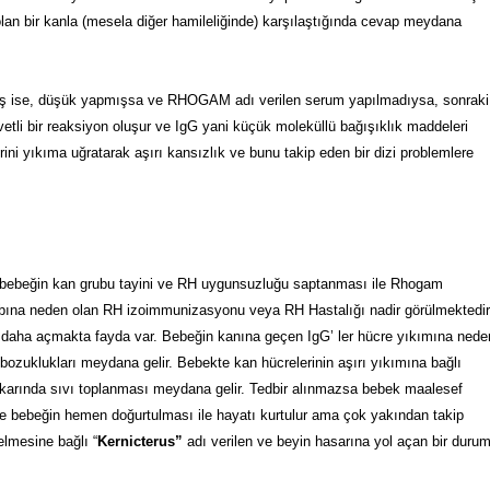
olan bir kanla (mesela diğer hamileliğinde) karşılaştığında cevap meydana
miş ise, düşük yapmışsa ve RHOGAM adı verilen serum yapılmadıysa, sonraki
vetli bir reaksiyon oluşur ve IgG yani küçük moleküllü bağışıklık maddeleri
rini yıkıma uğratarak aşırı kansızlık ve bunu takip eden bir dizi problemlere
 bebeğin kan grubu tayini ve RH uygunsuzluğu saptanması ile Rhogam
ybına neden olan RH izoimmunizasyonu veya RH Hastalığı nadir görülmektedir
z daha açmakta fayda var. Bebeğin kanına geçen IgG’ ler hücre yıkımına nede
ım bozuklukları meydana gelir. Bebekte kan hücrelerinin aşırı yıkımına bağlı
karında sıvı toplanması meydana gelir. Tedbir alınmazsa bebek maalesef
 bebeğin hemen doğurtulması ile hayatı kurtulur ama çok yakından takip
elmesine bağlı “
Kernicterus”
adı verilen ve beyin hasarına yol açan bir duru