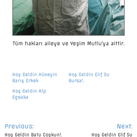
Tüm hakları aileye ve Yeşim Mutlu’ya aittir.
Hoş Geldin Hüseyin
Hoş Geldin Elif Su
Barış Erkek
Bursa!.
Hoş Geldin Alp
Egeaka
Yazı
Previous:
Next:
gezinmesi
Hoş Geldin Batu Coşkun!.
Hoş Geldin Elif Su