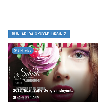
BUNLARI DA OKUYABILIRSINIZ
0 Minutes
Basın
2018 Nisan Sufle Dergisi’ndeyim!..
22 Haziran 2018