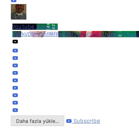
YouTube Videosu
VVVkVDNrV1htMFAxd2YtVVU4cjhiSk1nLmpiY1NwU
Daha fazla yükle...
Subscribe