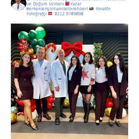
ve Doğum Uzmanı
Yazar
#erkekleriçinhamilelikrehberi
Amatör
Fotoğrafçı
0212 9709090