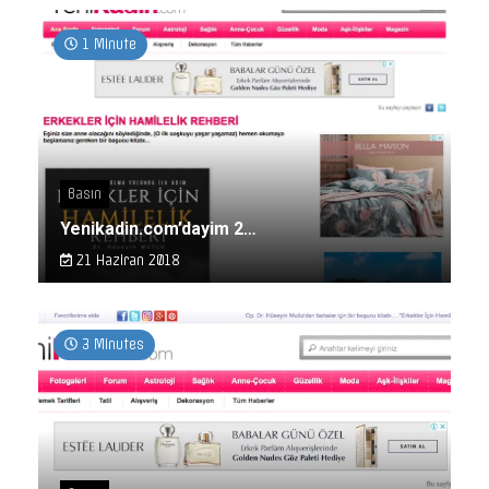
1 Minute
Basın
Yenikadin.com’dayim 2…
21 Haziran 2018
3 Minutes