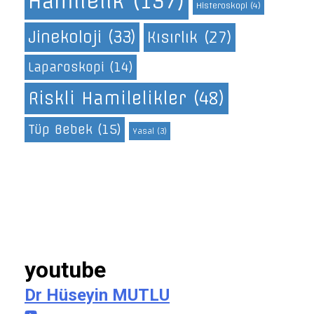
Hamilelik
(137)
Histeroskopi
(4)
Jinekoloji
(33)
Kısırlık
(27)
Laparoskopi
(14)
Riskli Hamilelikler
(48)
Tüp Bebek
(15)
Yasal
(3)
youtube
Dr Hüseyin MUTLU