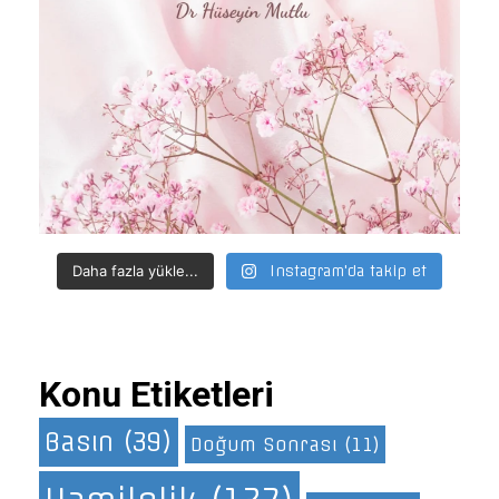
Daha fazla yükle...
Instagram'da takip et
Konu Etiketleri
Basın
(39)
Doğum Sonrası
(11)