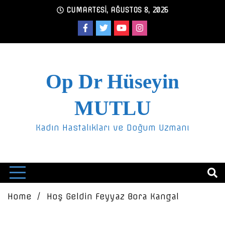
Skip
CUMARTESI, AĞUSTOS 8, 2026
to
content
Op Dr Hüseyin
MUTLU
Kadın Hastalıkları ve Doğum Uzmanı
Home
Hoş Geldin Feyyaz Bora Kangal