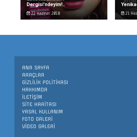
Dergisi’ndeyim!..
Yenika
22 Haziran 2018
21 Haz
ANA SAYFA
ARAÇLAR
GİZLİLİK POLİTİKASI
HAKKIMDA
İLETİŞİM
SİTE HARİTASI
YASAL KULLANIM
FOTO GALERİ
VİDEO GALERİ