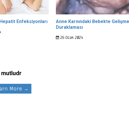
Hepatit Enfeksiyonları
Anne Karnındaki Bebekte Gelişm
Duraklaması
4
26 Ocak 2024
mutludr
arn More →