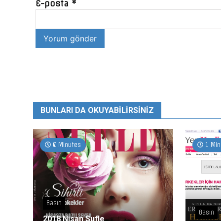
E-posta
*
BUNLARI DA OKUYABILIRSINIZ
0 Minutes
1 Min
Basın
Basın
2018 Nisan Sufle