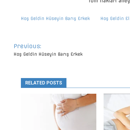
Tüm hakları ailey
Hoş Geldin Hüseyin Barış Erkek
Hoş Geldin El
Yazı
Previous:
gezinmesi
Hoş Geldin Hüseyin Barış Erkek
RELATED POSTS