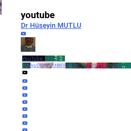
youtube
e
Dr Hüseyin MUTLU
YouTube Videosu
VVVkVDNrV1htMFAxd2YtVVU4cjhiSk1nLmpiY