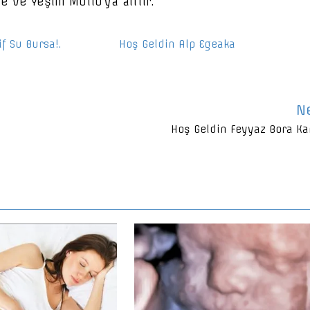
e ve Yeşim Mutlu’ya aittir.
if Su Bursa!.
Hoş Geldin Alp Egeaka
N
Hoş Geldin Feyyaz Bora Ka