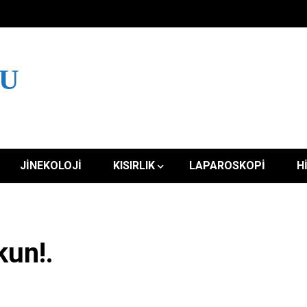
LU
JINEKOLOJI
KISIRLIK
LAPAROSKOPI
H
kun!.