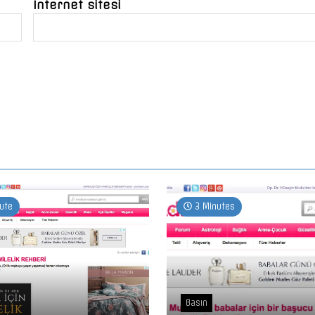
İnternet sitesi
ute
3 Minutes
Basın