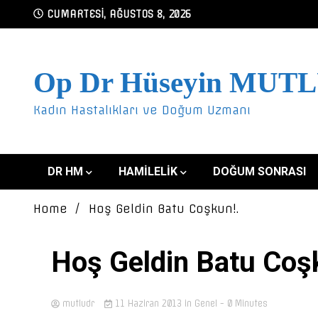
Skip
CUMARTESI, AĞUSTOS 8, 2026
to
content
Op Dr Hüseyin MUT
Kadın Hastalıkları ve Doğum Uzmanı
DR HM
HAMILELIK
DOĞUM SONRASI
Home
Hoş Geldin Batu Coşkun!.
Hoş Geldin Batu Coş
mutludr
11 Haziran 2013
in Genel
- 0 Minutes