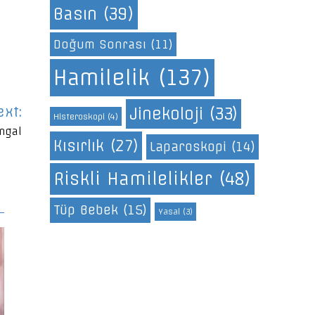
Basın
(39)
Doğum Sonrası
(11)
Hamilelik
(137)
ext:
Jinekoloji
(33)
Histeroskopi
(4)
ngal
Kısırlık
(27)
Laparoskopi
(14)
Riskli Hamilelikler
(48)
Tüp Bebek
(15)
Yasal
(3)