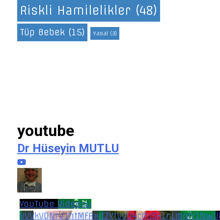
Riskli Hamilelikler
(48)
Tüp Bebek
(15)
Yasal
(3)
youtube
Dr Hüseyin MUTLU
YouTube Videosu
VVVkVDNrV1htMFAxd2YtVVU4cjhiSk1nLmpiY1NwU