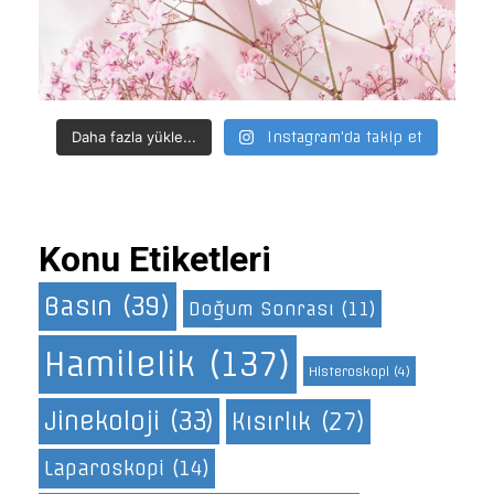
Daha fazla yükle...
Instagram'da takip et
Konu Etiketleri
Basın
(39)
Doğum Sonrası
(11)
Hamilelik
(137)
Histeroskopi
(4)
Jinekoloji
(33)
Kısırlık
(27)
Laparoskopi
(14)