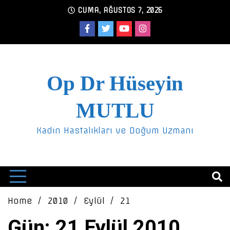
Skip
CUMA, AĞUSTOS 7, 2026
to
content
Op Dr Hüseyin
MUTLU
Kadın Hastalıkları ve Doğum Uzmanı
Home
2010
Eylül
21
Gün: 21 Eylül 2010