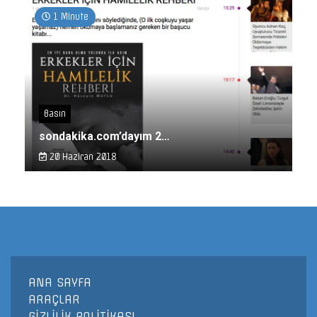
1 Minute
Basın
sondakika.com’dayım 2…
20 Haziran 2018
ANA SAYFA
ARAÇLAR
GİZLİLİK POLİTİKASI