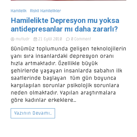
Hamilelik
Riskli Hamilelikler
Hamilelikte Depresyon mu yoksa
antidepresanlar mı daha zararlı?
on
mutludr
21 Eylül 2010
0 Comment
Hamilelikte
Günümüz toplumunda gelişen teknolojilerin
Depresyon
yanı sıra insanlardaki depresyon oranı
mu
yoksa
hızla artmaktadır. Özellikle büyük
antidepresanlar
şehirlerde yaşayan insanlarda sabahın ilk
mı
saatlerinde başlayan tüm gün boyunca
daha
zararlı?
karşılaşılan sorunlar psikolojik sorunlara
neden olmaktadır. Yapılan araştırmalara
göre kadınlar erkeklere...
Yazının Devamı..