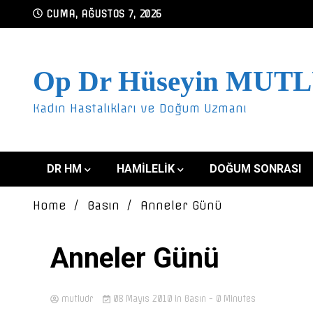
Skip
CUMA, AĞUSTOS 7, 2026
to
content
Op Dr Hüseyin MUT
Kadın Hastalıkları ve Doğum Uzmanı
DR HM
HAMILELIK
DOĞUM SONRASI
Home
Basın
Anneler Günü
Anneler Günü
mutludr
08 Mayıs 2010
in
Basın
- 0 Minutes