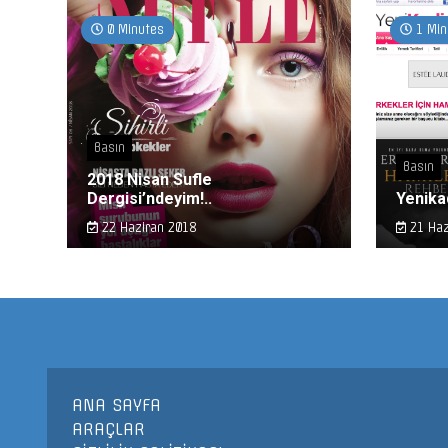
0 Minutes
1 Min
Basın
Basın
2018 Nisan Sufle
Dergisi’ndeyim!..
Yenika
22 Haziran 2018
21 Haz
ANA SAYFA
ARAÇLAR