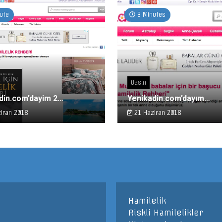
ute
3 Minutes
Basın
din.com’dayim 2…
Yenikadin.com’dayım…
iran 2018
21 Haziran 2018
Hamilelik
Riskli Hamilelikler