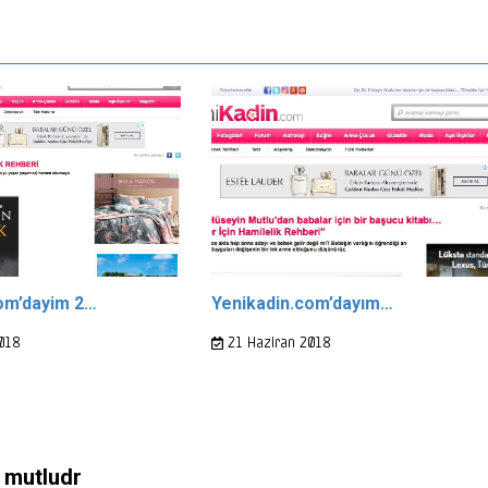
om’dayim 2…
Yenikadin.com’dayım…
018
21 Haziran 2018
mutludr