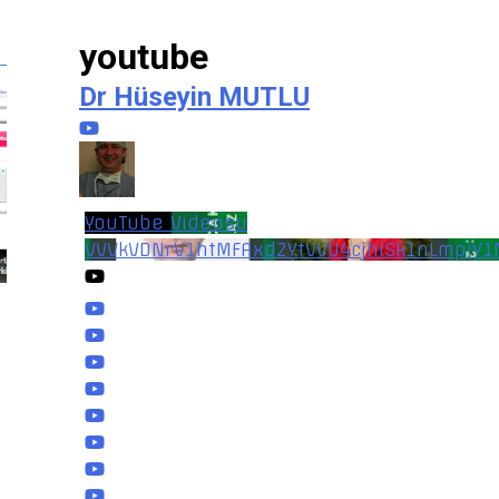
youtube
Dr Hüseyin MUTLU
YouTube Videosu
VVVkVDNrV1htMFAxd2YtVVU4cjhiSk1nLmpiY