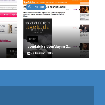
1 Minute
Basın
sondakika.com’dayım 2…
20 Haziran 2018