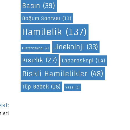
Basın
(39)
Doğum Sonrası
(11)
Hamilelik
(137)
Jinekoloji
(33)
Histeroskopi
(4)
Kısırlık
(27)
Laparoskopi
(14)
Riskli Hamilelikler
(48)
Tüp Bebek
(15)
Yasal
(3)
ext:
leri