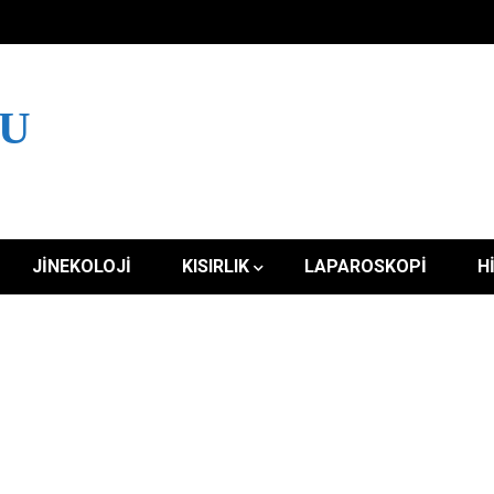
LU
JINEKOLOJI
KISIRLIK
LAPAROSKOPI
H