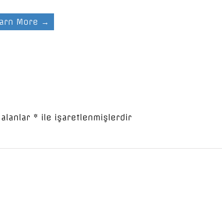
arn More →
 alanlar
*
ile işaretlenmişlerdir