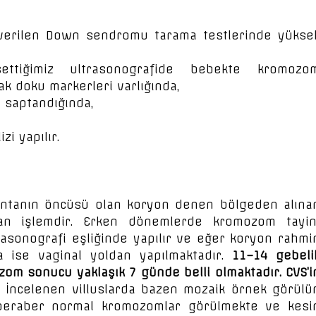
ı verilen Down sendromu tarama testlerinde yükse
ettiğimiz ultrasonografide bebekte kromozo
 doku markerleri varlığında,
 saptandığında,
zi yapılır.
entanın öncüsü olan koryon denen bölgeden alına
lan işlemdir. Erken dönemlerde kromozom tayin
trasonografi eşliğinde yapılır ve eğer koryon rahmi
a ise vaginal yoldan yapılmaktadır.
11–14 gebeli
zom sonucu yaklaşık 7 günde belli olmaktadır. CVS’i
İncelenen villuslarda bazen mozaik örnek görülür
beraber normal kromozomlar görülmekte ve kesi