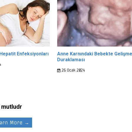
Hepatit Enfeksiyonları
Anne Karnındaki Bebekte Gelişm
Duraklaması
4
26 Ocak 2024
mutludr
arn More →