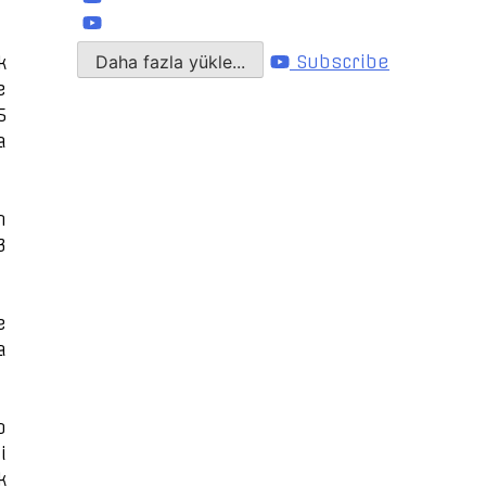
Daha fazla yükle...
Subscribe
k
e
6
a
n
3
e
a
p
i
k