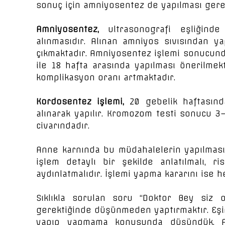
sonuç için amniyosentez de yapılması gere
Amniyosentez,
ultrasonografi eşliğin
alınmasıdır. Alınan amniyos sıvısından 
çıkmaktadır. Amniyosentez işlemi sonucunda 
ile 18 hafta arasında yapılması önerilmek
komplikasyon oranı artmaktadır.
Kordosentez işlemi,
20 gebelik haftasın
alınarak yapılır. Kromozom testi sonucu 3
civarındadır.
Anne karnında bu müdahalelerin yapılmas
işlem detaylı bir şekilde anlatılmalı, r
aydınlatmalıdır. İşlemi yapma kararını ise 
Sıklıkla sorulan soru “Doktor Bey siz 
gerektiğinde düşünmeden yaptırmaktır. Eşi
yapıp yapmama konusunda düşündük. Am