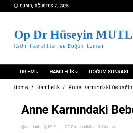
Skip
CUMA, AĞUSTOS 7, 2026
to
content
Op Dr Hüseyin MUT
Kadın Hastalıkları ve Doğum Uzmanı
DR HM
HAMILELIK
DOĞUM SONRASI
Home
Hamilelik
Anne Karnındaki Bebeğin
Anne Karnındaki Beb
mutludr
08 Mayıs 2010
in
Hamilelik
- 3 Minutes