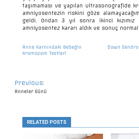
taşımaması ve yapılan ultrasonografide 
amniyosentezin riskini göze alamayacağımı
geldi. Ondan 3 yıl sonra ikinci kızımı
amniyosentez kararı aldık ve sonuç normal g
Anne Karnındaki Bebeğin
Down Sendro
Kromozom Testleri
Yazı
Previous:
gezinmesi
Anneler Günü
RELATED POSTS