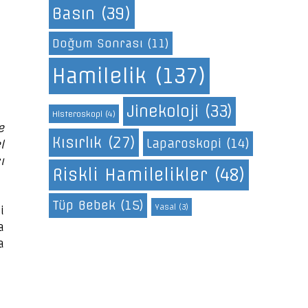
Basın
(39)
Doğum Sonrası
(11)
Hamilelik
(137)
Jinekoloji
(33)
Histeroskopi
(4)
e
Kısırlık
(27)
Laparoskopi
(14)
l
ı
Riskli Hamilelikler
(48)
Tüp Bebek
(15)
Yasal
(3)
i
a
a