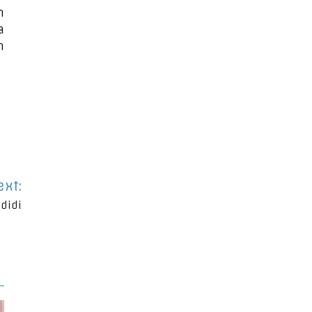
n
a
n
ext:
didi