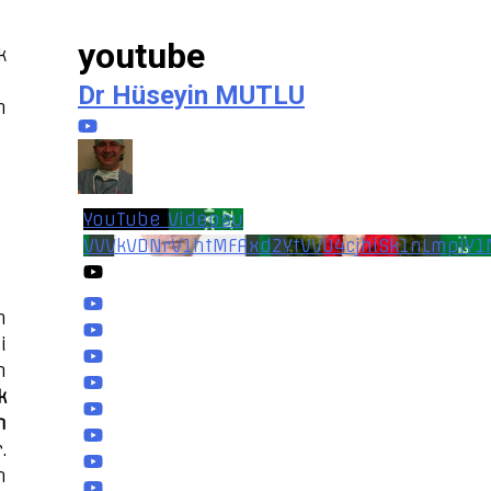
youtube
k
Dr Hüseyin MUTLU
m
YouTube Videosu
VVVkVDNrV1htMFAxd2YtVVU4cjhiSk1nLmpiY
n
i
n
k
n
.
n