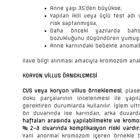
Anne yaşı 35’den büyükse,
Yapılan ikili veya üçlü test ad
risk saptanmışsa,
Daha önceki yazılarda bahs
bozukluğunu düşündüren yumuşak
Anne karnındaki bebekte anomali
ilave bilgi alınması amacıyla kromozom anali
KORYON VİLLUS ÖRNEKLEMESİ
CVS veya koryon villus örneklemesi
, plas
doku parçalarının incelenmesi ile yapı
gerektiren durumlarda kullanılır. İşlem ul
ön duvarında ise karından, arka duvard
haftaları arasında yapılabilmekte ve kromo
% 2–3 civarında komplikasyon riski vardır.
Yani anormal kromozom içeren örnekle 