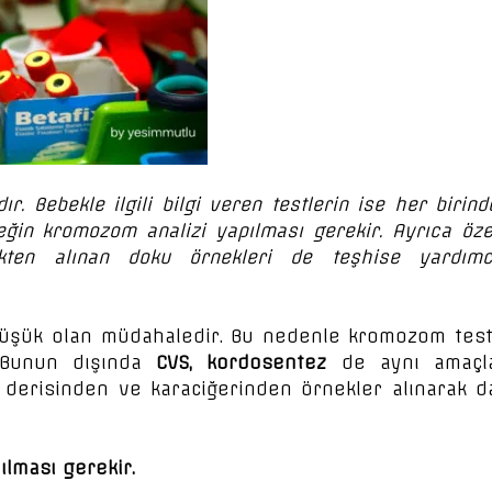
r. Bebekle ilgili bilgi veren testlerin ise her birind
ğin kromozom analizi yapılması gerekir. Ayrıca öze
bekten alınan doku örnekleri de teşhise yardımc
düşük olan müdahaledir. Bu nedenle kromozom test
. Bunun dışında
CVS, kordosentez
de aynı amaçl
n derisinden ve karaciğerinden örnekler alınarak d
ılması gerekir.