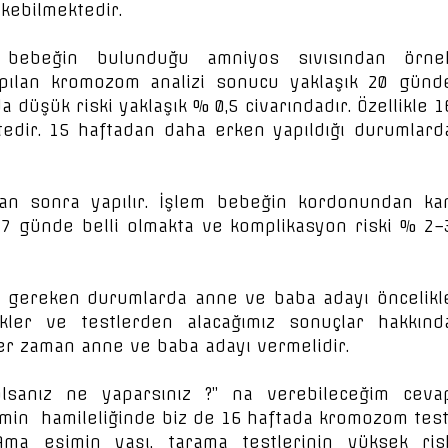
kebilmektedir.
de bebeğin bulunduğu amniyos sıvısından örne
yapılan kromozom analizi sonucu yaklaşık 20 günd
düşük riski yaklaşık % 0,5 civarındadır. Özellikle 1
tedir. 15 haftadan daha erken yapıldığı durumlard
dan sonra yapılır. İşlem bebeğin kordonundan ka
–7 günde belli olmakta ve komplikasyon riski % 2–
ı gereken durumlarda anne ve baba adayı öncelikl
iskler ve testlerden alacağımız sonuçlar hakkınd
her zaman anne ve baba adayı vermelidir.
olsanız ne yaparsınız ?” na verebileceğim ceva
min hamileliğinde biz de 16 haftada kromozom test
a eşimin yaşı, tarama testlerinin yüksek ris