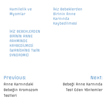
Hamilelik ve
İkiz Bebeklerden
Myomlar
Birinin Anne
Karnında
Kaybedilmesi
İKİZ BEBEKLERDEN
BİRİNİN ANNE
RAHMİNDE
KAYBEDİLMESİ
(WANİSHİNG TWİN
SYNDROME)
Yazı
Previous:
Next:
gezinmesi
Anne Karnındaki
Bebeği Anne Karnında
Bebeğin Kromozom
Test Eden Yöntemler
Testleri