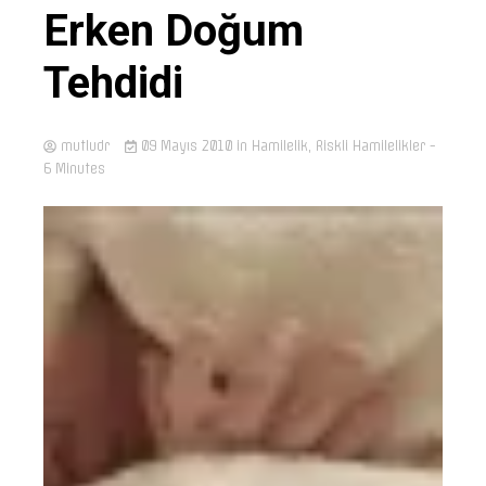
Erken Doğum
Tehdidi
mutludr
09 Mayıs 2010
in
Hamilelik
,
Riskli Hamilelikler
-
6 Minutes