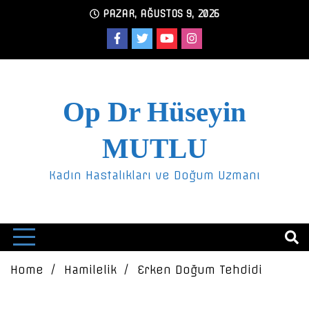
Skip
PAZAR, AĞUSTOS 9, 2026
to
content
Op Dr Hüseyin
MUTLU
Kadın Hastalıkları ve Doğum Uzmanı
Home
Hamilelik
Erken Doğum Tehdidi