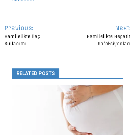
Yazı
Previous:
Next:
gezinmesi
Hamilelikte İlaç
Hamilelikte Hepatit
Kullanımı
Enfeksiyonları
RELATED POSTS