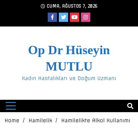
Skip
CUMA, AĞUSTOS 7, 2026
to
content
Op Dr Hüseyin
MUTLU
Kadın Hastalıkları ve Doğum Uzmanı
Home
Hamilelik
Hamilelikte Alkol Kullanımı