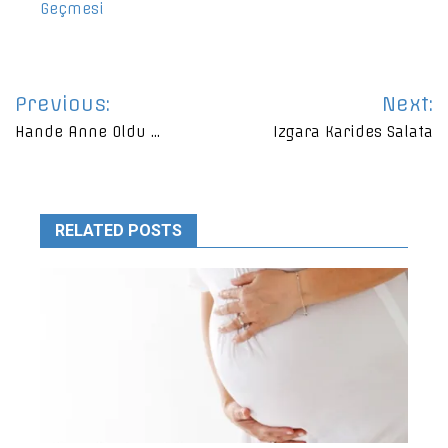
Geçmesi
Yazı
Previous:
Next:
gezinmesi
Hande Anne Oldu …
Izgara Karides Salata
RELATED POSTS