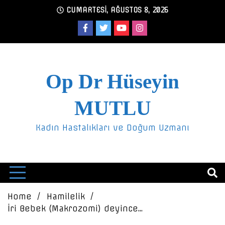
Skip
CUMARTESI, AĞUSTOS 8, 2026
to
content
Op Dr Hüseyin
MUTLU
Kadın Hastalıkları ve Doğum Uzmanı
Home
Hamilelik
İri Bebek (Makrozomi) deyince…