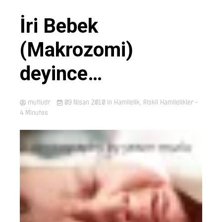
İri Bebek
(Makrozomi)
deyince…
mutludr
09 Nisan 2010
in
Hamilelik
,
Riskli Hamilelikler
-
4 Minutes