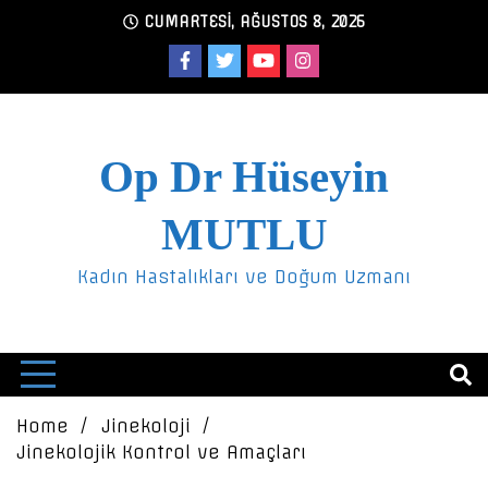
Skip
CUMARTESI, AĞUSTOS 8, 2026
to
content
Op Dr Hüseyin
MUTLU
Kadın Hastalıkları ve Doğum Uzmanı
Home
Jinekoloji
Jinekolojik Kontrol ve Amaçları