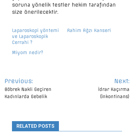
soruna yönelik testler hekim tarafından
size önerilecektir.
Laparoskopi yöntemi
Rahim Ağzı Kanseri
ve Laparoskopik
Cerrahi ?
Miyom nedir?
Yazı
Previous:
Next:
gezinmesi
Böbrek Nakli Geçiren
İdrar Kaçırma
Kadınlarda Gebelik
(İnkontinans)
RELATED POSTS