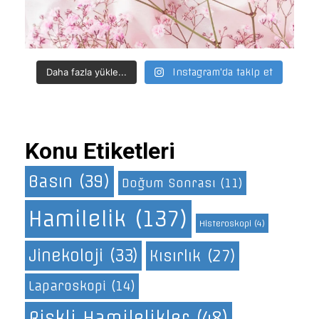
Daha fazla yükle...
Instagram'da takip et
Konu Etiketleri
Basın
(39)
Doğum Sonrası
(11)
Hamilelik
(137)
Histeroskopi
(4)
Jinekoloji
(33)
Kısırlık
(27)
Laparoskopi
(14)
Riskli Hamilelikler
(48)