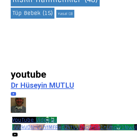
Tüp Bebek
(15)
Yasal
(3)
youtube
Dr Hüseyin MUTLU
YouTube Videosu
VVVkVDNrV1htMFAxd2YtVVU4cjhiSk1nLmpiY1NwU