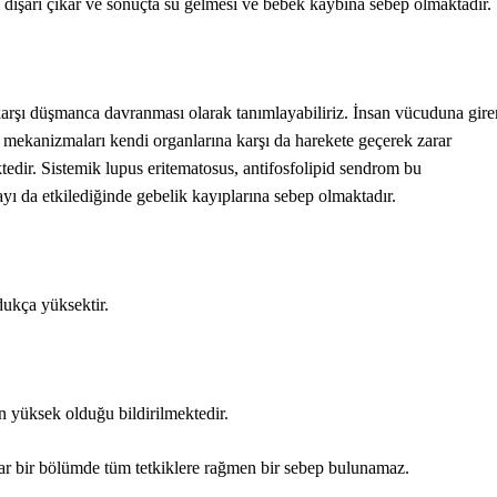
i dışarı çıkar ve sonuçta su gelmesi ve bebek kaybına sebep olmaktadır.
arşı düşmanca davranması olarak tanımlayabiliriz. İnsan vücuduna gire
 mekanizmaları kendi organlarına karşı da harekete geçerek zarar
edir. Sistemik lupus eritematosus, antifosfolipid sendrom bu
ayı da etkilediğinde gebelik kayıplarına sebep olmaktadır.
dukça yüksektir.
n yüksek olduğu bildirilmektedir.
ar bir bölümde tüm tetkiklere rağmen bir sebep bulunamaz.