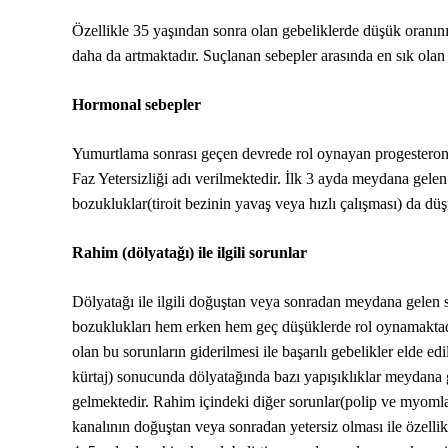
Özellikle 35 yaşından sonra olan gebeliklerde düşük oranın
daha da artmaktadır. Suçlanan sebepler arasında en sık ola
Hormonal sebepler
Yumurtlama sonrası geçen devrede rol oynayan progesteron
Faz Yetersizliği adı verilmektedir. İlk 3 ayda meydana gelen
bozukluklar(tiroit bezinin yavaş veya hızlı çalışması) da düş
Rahim (dölyatağı) ile ilgili sorunlar
Dölyatağı ile ilgili doğuştan veya sonradan meydana gelen s
bozuklukları hem erken hem geç düşüklerde rol oynamaktadı
olan bu sorunların giderilmesi ile başarılı gebelikler elde 
kürtaj) sonucunda dölyatağında bazı yapışıklıklar meydana 
gelmektedir. Rahim içindeki diğer sorunlar(polip ve myoml
kanalının doğuştan veya sonradan yetersiz olması ile özelli