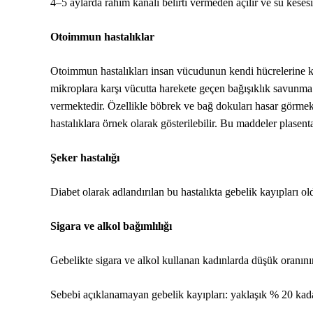
4–5 aylarda rahim kanalı belirti vermeden açılır ve su keses
Otoimmun hastalıklar
Otoimmun hastalıkları insan vücudunun kendi hücrelerine k
mikroplara karşı vücutta harekete geçen bağışıklık savunma
vermektedir. Özellikle böbrek ve bağ dokuları hasar görmekt
hastalıklara örnek olarak gösterilebilir. Bu maddeler plasent
Şeker hastalığı
Diabet olarak adlandırılan bu hastalıkta gebelik kayıpları ol
Sigara ve alkol bağımlılığı
Gebelikte sigara ve alkol kullanan kadınlarda düşük oranını
Sebebi açıklanamayan gebelik kayıpları: yaklaşık % 20 kad