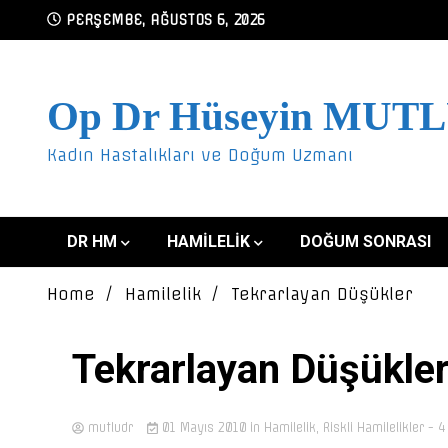
Skip
PERŞEMBE, AĞUSTOS 6, 2026
to
content
Op Dr Hüseyin MUT
Kadın Hastalıkları ve Doğum Uzmanı
DR HM
HAMILELIK
DOĞUM SONRASI
Home
Hamilelik
Tekrarlayan Düşükler
Tekrarlayan Düşükle
mutludr
01 Mayıs 2010
in
Hamilelik
,
Riskli Hamilelikler
- 4