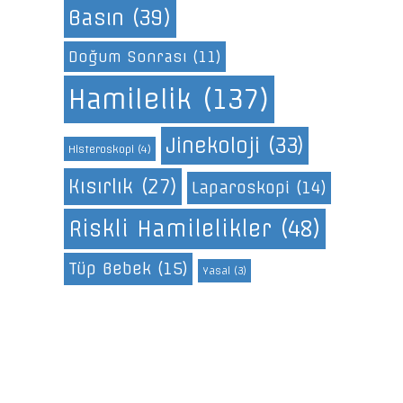
Basın
(39)
Doğum Sonrası
(11)
Hamilelik
(137)
Jinekoloji
(33)
Histeroskopi
(4)
Kısırlık
(27)
Laparoskopi
(14)
Riskli Hamilelikler
(48)
Tüp Bebek
(15)
Yasal
(3)