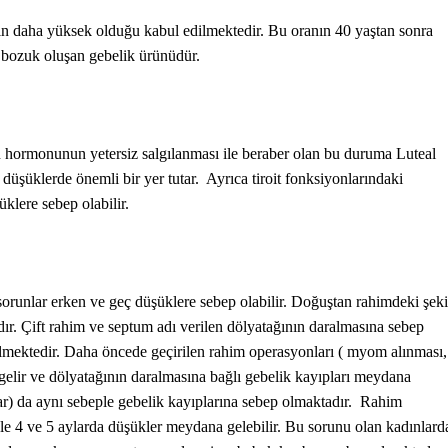
ın daha yüksek olduğu kabul edilmektedir. Bu oranın 40 yaştan sonra
n bozuk oluşan gebelik ürünüdür.
 hormonunun yetersiz salgılanması ile beraber olan bu duruma Luteal
 düşüklerde önemli bir yer tutar. Ayrıca tiroit fonksiyonlarındaki
üklere sebep olabilir.
orunlar erken ve geç düşüklere sebep olabilir. Doğuştan rahimdeki şeki
r. Çift rahim ve septum adı verilen dölyatağının daralmasına sebep
edilmektedir. Daha öncede geçirilen rahim operasyonları ( myom alınması,
gelir ve dölyatağının daralmasına bağlı gebelik kayıpları meydana
ar) da aynı sebeple gebelik kayıplarına sebep olmaktadır. Rahim
kle 4 ve 5 aylarda düşükler meydana gelebilir. Bu sorunu olan kadınlard