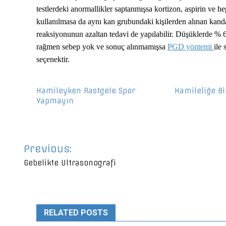
testlerdeki anormallikler saptanmışsa kortizon, aspirin ve hep
kullanılmasa da aynı kan grubundaki kişilerden alınan kanda
reaksiyonunun azaltan tedavi de yapılabilir. Düşüklerde %
rağmen sebep yok ve sonuç alınmamışsa
PGD yöntemi
ile
seçenektir.
Hamileyken Rastgele Spor
Hamileliğe Bi
Yapmayın
Yazı
Previous:
gezinmesi
Gebelikte Ultrasonografi
RELATED POSTS