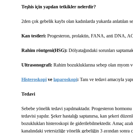
Teşhis için yapılan tetkikler nelerdir?
2den çok gebelik kaybı olan kadınlarda yukarda anlatılan se
Kan testleri:
Progesteron, prolaktin, FANA, anti DNA, A
Rahim röntgeni(HSG):
Dölyatağındaki sorunları saptamak 
Ultrasonografi:
Rahim bozukluklarına sebep olan myom ve d
Histeroskopi
ve
laparoskopi
:
Tanı ve tedavi amacıyla yapı
Tedavi
Sebebe yönelik tedavi yapılmaktadır. Progesteron hormonu iç
tedavisi yapılır. Şeker hastalığı saptanırsa, kan şekeri düze
bozuklukları histeroskopi ile giderilebilmektedir. Amaç aza
kanalındaki yetersizliğe yönelik gebeliğin 3 ayından sonra ce