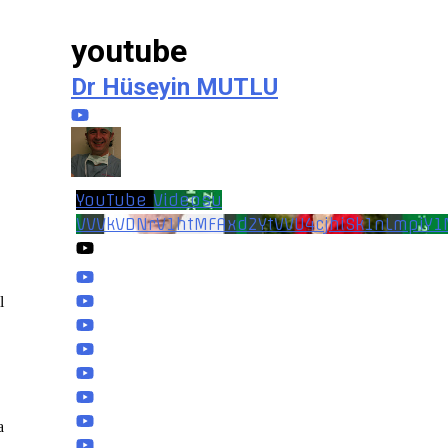
youtube
Dr Hüseyin MUTLU
YouTube Videosu
VVVkVDNrV1htMFAxd2YtVVU4cjhiSk1nLmpiY
l
a