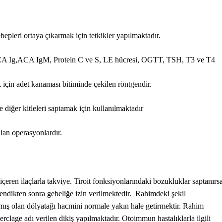
bepleri ortaya çıkarmak için tetkikler yapılmaktadır.
CA Ig,ACA IgM, Protein C ve S, LE hücresi, OGTT, TSH, T3 ve T4
için adet kanaması bitiminde çekilen röntgendir.
iğer kitleleri saptamak için kullanılmaktadır
lan operasyonlardır.
eren ilaçlarla takviye. Tiroit fonksiyonlarındaki bozukluklar saptanırs
nlendikten sonra gebeliğe izin verilmektedir. Rahimdeki şekil
lmış olan dölyatağı hacmini normale yakın hale getirmektir. Rahim
rclage adı verilen dikiş yapılmaktadır. Otoimmun hastalıklarla ilgili