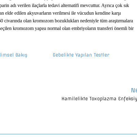
arin adı verilen ilaçlarla tedavi alternatifi mevcuttur. Ayrıca çok sık
n elde edilen akyuvarların verilmesi ile vücudun kendine karşı
 60 civarında olan kromozom bozuklukları nedeniyle tüm araştırmalara
 seçilen kromozom yapısı normal olan embriyoların transferi önemli bir
limsel Bakış
Gebelikte Yapılan Testler
N
Hamilelikte Toxoplazma Enfeksi