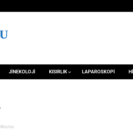
LU
JINEKOLOJI
KISIRLIK
LAPAROSKOPI
H
r
 Minutes