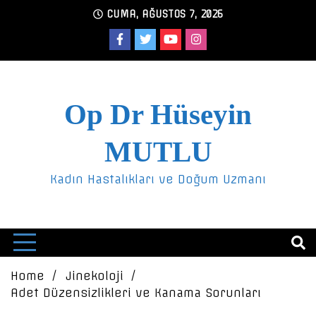
Skip
CUMA, AĞUSTOS 7, 2026
to
content
Op Dr Hüseyin
MUTLU
Kadın Hastalıkları ve Doğum Uzmanı
Home
Jinekoloji
Adet Düzensizlikleri ve Kanama Sorunları