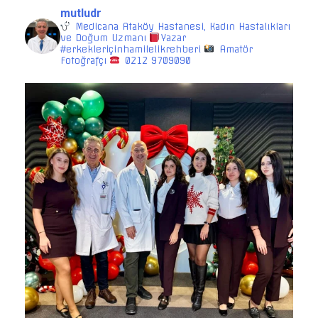
mutludr
Medicana Ataköy Hastanesi, Kadın Hastalıkları
ve Doğum Uzmanı
Yazar
#erkekleriçinhamilelikrehberi
Amatör
Fotoğrafçı
0212 9709090