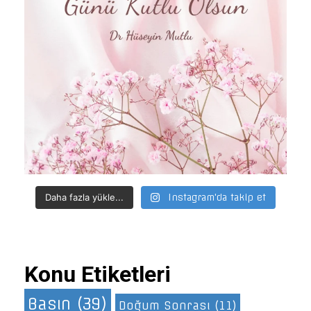
Daha fazla yükle...
Instagram'da takip et
Konu Etiketleri
Basın
(39)
Doğum Sonrası
(11)