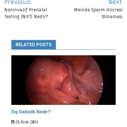
Previous:
Next:
gezinmesi
Noninvazif Prenatal
Menide Sperm Hücresi
Testing (NIFT) Nedir?
Olmaması
RELATED POSTS
Dış Gebelik Nedir?
26 Ocak 2024