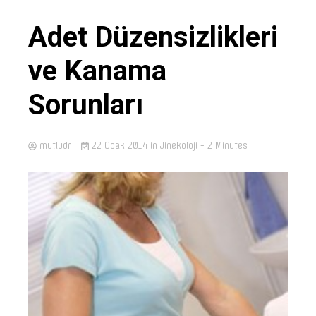
Adet Düzensizlikleri
ve Kanama
Sorunları
mutludr
22 Ocak 2014
in
Jinekoloji
- 2 Minutes