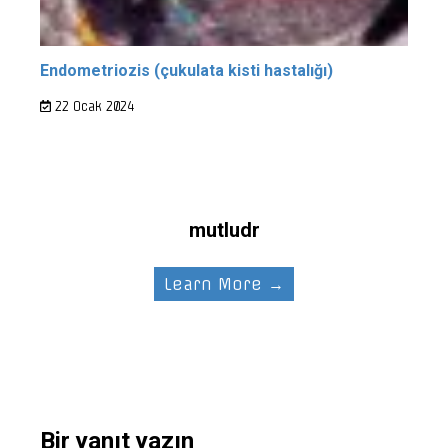
Endometriozis (çukulata kisti hastalığı)
22 Ocak 2024
mutludr
Learn More →
Bir yanıt yazın